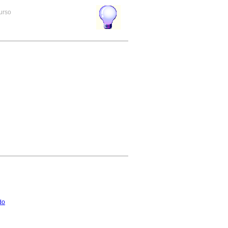
curso
do