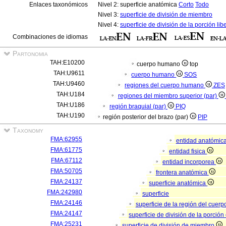
Enlaces taxonómicos
Nivel 2: superficie anatómica
Corto
Todo
Nivel 3:
superficie de división de miembro
Nivel 4:
superficie de división de la porción li
Combinaciones de idiomas
Partonomia
TAH:E10200
cuerpo humano
top
TAH:U9611
cuerpo humano
SOS
TAH:U9460
regiones del cuerpo humano
ZES
TAH:U184
regiones del miembro superior (par)
TAH:U186
región braquial (par)
PIQ
TAH:U190
región posterior del brazo (par)
PIP
Taxonomy
FMA:62955
entidad anatómic
FMA:61775
entidad fisica
FMA:67112
entidad incorporea
FMA:50705
frontera anatómica
FMA:24137
superficie anatómica
FMA:242980
superficie
FMA:24146
superficie de la región del cue
FMA:24147
superficie de división de la porci
FMA:25231
superficie de división de miembro