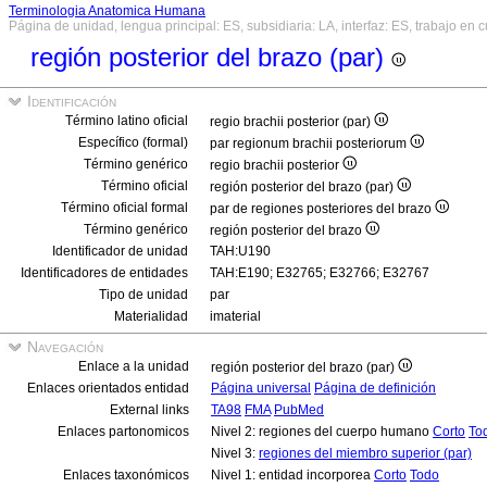
Terminologia Anatomica Humana
Página de unidad, lengua principal: ES, subsidiaria: LA, interfaz: ES, trabajo en 
región posterior del brazo (par)
Identificación
Término latino oficial
regio brachii posterior (par)
Específico (formal)
par regionum brachii posteriorum
Término genérico
regio brachii posterior
Término oficial
región posterior del brazo (par)
Término oficial formal
par de regiones posteriores del brazo
Término genérico
región posterior del brazo
Identificador de unidad
TAH:U190
Identificadores de entidades
TAH:E190; E32765; E32766; E32767
Tipo de unidad
par
Materialidad
imaterial
Navegación
Enlace a la unidad
región posterior del brazo (par)
Enlaces orientados entidad
Página universal
Página de definición
External links
TA98
FMA
PubMed
Enlaces partonomicos
Nivel 2: regiones del cuerpo humano
Corto
To
Nivel 3:
regiones del miembro superior (par)
Enlaces taxonómicos
Nivel 1: entidad incorporea
Corto
Todo