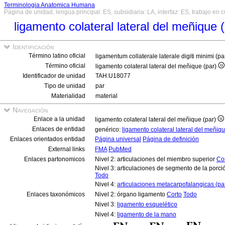
Terminologia Anatomica Humana
Página de unidad, lengua principal: ES, subsidiaria: LA, interfaz: ES, trabajo en 
ligamento colateral lateral del meñique 
Identificación
Término latino oficial
ligamentum collaterale laterale digiti minimi (pa
Término oficial
ligamento colateral lateral del meñique (par)
Identificador de unidad
TAH:U18077
Tipo de unidad
par
Materialidad
material
Navegación
Enlace a la unidad
ligamento colateral lateral del meñique (par)
Enlaces de entidad
genérico:
ligamento colateral lateral del meñiq
Enlaces orientados entidad
Página universal
Página de definición
External links
FMA
PubMed
Enlaces partonomicos
Nivel 2: articulaciones del miembro superior
Co
Nivel 3: articulaciones de segmento de la porci
Todo
Nivel 4:
articulaciones metacarpofalangicas (pa
Enlaces taxonómicos
Nivel 2: órgano ligamento
Corto
Todo
Nivel 3:
ligamento esquelético
Nivel 4:
ligamento de la mano