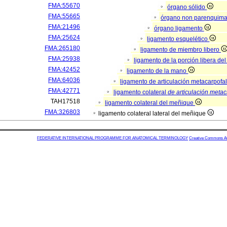
FMA:55670
órgano sólido
FMA:55665
órgano non parenquim
FMA:21496
órgano ligamento
FMA:25624
ligamento esquelético
FMA:265180
ligamento de miembro libero
FMA:25938
ligamento de la porción libera de
FMA:42452
ligamento de la mano
FMA:64036
ligamento de articulación metacarpof
FMA:42771
ligamento colateral
de articulación meta
TAH17518
ligamento colateral del meñique
FMA:326803
ligamento colateral lateral del meñique
FEDERATIVE INTERNATIONAL PROGRAMME FOR ANATOMICAL TERMINOLOGY
Creative Commons Attr