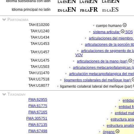
Idioma subsidiaria con latín
Idioma principal no latín
Partonomia
TAH:E10200
cuerpo humano
TAH:U1240
sistema articular
SOS
TAH:U1434
articulaciones del miembro
TAH:U1453
articulaciones de la porción l
articulaciones de segmento de la
TAH:U1457
VOV
TAH:U1475
articulaciones de la mano (par)
TAH:U1503
articulaciones metacarpofalangicas (
TAH:U11470
articulación metacarpofalangica del me
TAH:U17518
ligamentos colaterales del meñique (par)
TAH:U18077
ligamento colateral lateral del meñique (par)
Taxonomy
FMA:62955
entida
FMA:61775
entidad f
FMA:67165
entidad mat
FMA:305751
estructura an
FMA:67135
estructura anató
FMA:67498
órgano