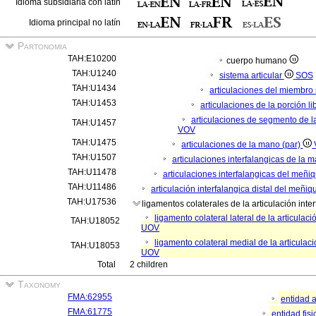
Idioma subsidiaria con latín
Idioma principal no latín
Partonomia
TAH:E10200
cuerpo humano
TAH:U1240
sistema articular
SOS
TAH:U1434
articulaciones del miembro
TAH:U1453
articulaciones de la porción l
articulaciones de segmento de la
TAH:U1457
VOV
TAH:U1475
articulaciones de la mano (par)
TAH:U1507
articulaciones interfalangicas de la 
TAH:U11478
articulaciones interfalangicas del meñi
TAH:U11486
articulación interfalangica distal del meñiq
TAH:U17536
ligamentos colaterales de la articulación inte
ligamento colateral lateral de la articulac
TAH:U18052
UOV
ligamento colateral medial de la articulaci
TAH:U18053
UOV
Total
2 children
Taxonomy
FMA:62955
entidad 
FMA:61775
entidad fis