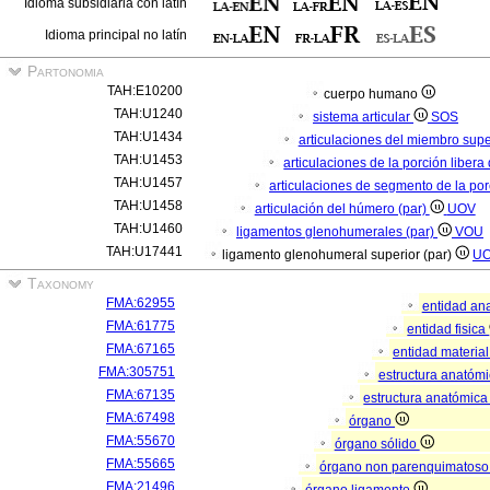
Idioma subsidiaria con latín
Idioma principal no latín
Partonomia
TAH:E10200
cuerpo humano
TAH:U1240
sistema articular
SOS
TAH:U1434
articulaciones del miembro sup
TAH:U1453
articulaciones de la porción liber
TAH:U1457
articulaciones de segmento de la por
TAH:U1458
articulación del húmero (par)
UOV
TAH:U1460
ligamentos glenohumerales (par)
VOU
TAH:U17441
ligamento glenohumeral superior (par)
U
Taxonomy
FMA:62955
entidad an
FMA:61775
entidad fisica
FMA:67165
entidad materia
FMA:305751
estructura anatóm
FMA:67135
estructura anatómica
FMA:67498
órgano
FMA:55670
órgano sólido
FMA:55665
órgano non parenquimatos
FMA:21496