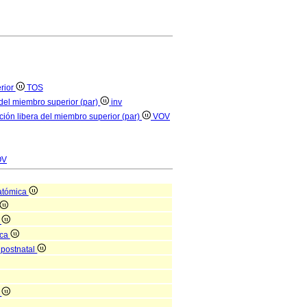
erior
TOS
a del miembro superior (par)
inv
ción libera del miembro superior (par)
VOV
OV
atómica
l
ica
 postnatal
o