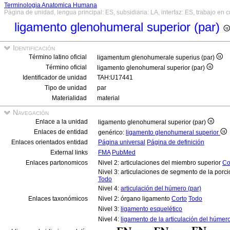
Terminologia Anatomica Humana
Página de unidad, lengua principal: ES, subsidiaria: LA, interfaz: ES, trabajo en 
ligamento glenohumeral superior (par)
Identificación
Término latino oficial
ligamentum glenohumerale superius (par)
Término oficial
ligamento glenohumeral superior (par)
Identificador de unidad
TAH:U17441
Tipo de unidad
par
Materialidad
material
Navegación
Enlace a la unidad
ligamento glenohumeral superior (par)
Enlaces de entidad
genérico:
ligamento glenohumeral superior
Enlaces orientados entidad
Página universal
Página de definición
External links
FMA
PubMed
Enlaces partonomicos
Nivel 2: articulaciones del miembro superior
Co
Nivel 3: articulaciones de segmento de la porci
Todo
Nivel 4:
articulación del húmero (par)
Enlaces taxonómicos
Nivel 2: órgano ligamento
Corto
Todo
Nivel 3:
ligamento esquelético
Nivel 4:
ligamento de la articulación del húmer