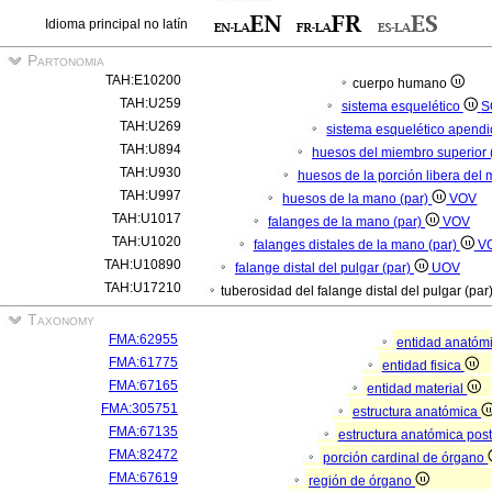
Idioma principal no latín
Partonomia
TAH:E10200
cuerpo humano
TAH:U259
sistema esquelético
S
TAH:U269
sistema esquelético apendi
TAH:U894
huesos del miembro superior 
TAH:U930
huesos de la porción libera del 
TAH:U997
huesos de la mano (par)
VOV
TAH:U1017
falanges de la mano (par)
VOV
TAH:U1020
falanges distales de la mano (par)
V
TAH:U10890
falange distal del pulgar (par)
UOV
TAH:U17210
tuberosidad del falange distal del pulgar (par
Taxonomy
FMA:62955
entidad anatóm
FMA:61775
entidad fisica
FMA:67165
entidad material
FMA:305751
estructura anatómica
FMA:67135
estructura anatómica pos
FMA:82472
porción cardinal de órgano
FMA:67619
región de órgano