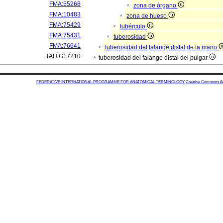
FMA:55268
zona de órgano
FMA:10483
zona de hueso
FMA:75429
tubérculo
FMA:75431
tuberosidad
FMA:76641
tuberosidad del falange distal de la mano
TAH:G17210
tuberosidad del falange distal del pulgar
FEDERATIVE INTERNATIONAL PROGRAMME FOR ANATOMICAL TERMINOLOGY
Creative Commons Attr