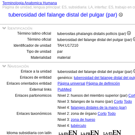
Terminologia Anatomica Humana
Página de unidad, lengua principal: ES, subsidiaria: LA, interfaz: ES, trabajo en 
tuberosidad del falange distal del pulgar (par)
Identificación
Término latino oficial
tuberositas phalangis distalis pollicis (par)
Término oficial
tuberosidad del falange distal del pulgar (par)
Identificador de unidad
TAH:U17210
Tipo de unidad
par
Materialidad
material
Navegación
Enlace a la unidad
tuberosidad del falange distal del pulgar (par)
Enlaces de entidad
genérico:
tuberosidad del falange distal del pu
Enlaces orientados entidad
Página universal
Página de definición
External links
PubMed
Enlaces partonomicos
Nivel 2: huesos del miembro superior (par)
Cor
Nivel 3: falanges de la mano (par)
Corto
Todo
Nivel 4:
falanges distales de la mano (par)
Enlaces taxonómicos
Nivel 2: zona de órgano
Corto
Todo
Nivel 3:
zona de hueso
Nivel 4:
tubérculo
Idioma subsidiaria con latín