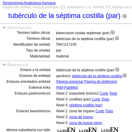
Terminologia Anatomica Humana
Página de unidad, lengua principal: ES, subsidiaria: LA, interfaz: ES, trabajo en 
tubérculo de la séptima costilla (par)
Identificación
Término latino oficial
tuberculum costae septimae (par)
Término oficial
tubérculo de la séptima costilla (par)
Identificador de unidad
TAH:U17105
Tipo de unidad
par
Materialidad
material
Navegación
Enlace a la unidad
tubérculo de la séptima costilla (par)
Enlaces de entidad
genérico:
tubérculo de la séptima costilla
Enlaces orientados entidad
Página universal
Página de definición
External links
FMA
PubMed
Enlaces partonomicos
Nivel 2: esqueleto torácico
Corto
Todo
Nivel 3: costillas (par)
Corto
Todo
Nivel 4:
séptima costilla (par)
Enlaces taxonómicos
Nivel 2: zona de órgano
Corto
Todo
Nivel 3:
zona de hueso
Nivel 4:
zona de hueso largo
Idioma subsidiaria con latín