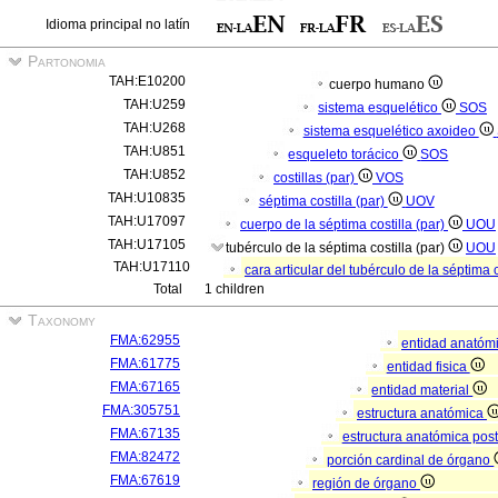
Idioma principal no latín
Partonomia
TAH:E10200
cuerpo humano
TAH:U259
sistema esquelético
SOS
TAH:U268
sistema esquelético axoideo
TAH:U851
esqueleto torácico
SOS
TAH:U852
costillas (par)
VOS
TAH:U10835
séptima costilla (par)
UOV
TAH:U17097
cuerpo de la séptima costilla (par)
UOU
TAH:U17105
tubérculo de la séptima costilla (par)
UOU
TAH:U17110
cara articular del tubérculo de la séptima c
Total
1 children
Taxonomy
FMA:62955
entidad anatóm
FMA:61775
entidad fisica
FMA:67165
entidad material
FMA:305751
estructura anatómica
FMA:67135
estructura anatómica pos
FMA:82472
porción cardinal de órgano
FMA:67619
región de órgano