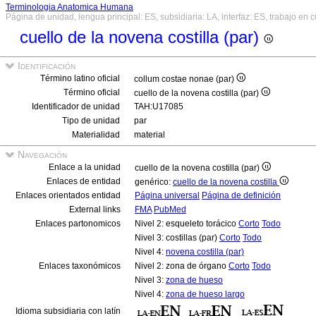
Terminologia Anatomica Humana
Página de unidad, lengua principal: ES, subsidiaria: LA, interfaz: ES, trabajo en 
cuello de la novena costilla (par)
Identificación
Término latino oficial
collum costae nonae (par)
Término oficial
cuello de la novena costilla (par)
Identificador de unidad
TAH:U17085
Tipo de unidad
par
Materialidad
material
Navegación
Enlace a la unidad
cuello de la novena costilla (par)
Enlaces de entidad
genérico:
cuello de la novena costilla
Enlaces orientados entidad
Página universal
Página de definición
External links
FMA
PubMed
Enlaces partonomicos
Nivel 2: esqueleto torácico
Corto
Todo
Nivel 3: costillas (par)
Corto
Todo
Nivel 4:
novena costilla (par)
Enlaces taxonómicos
Nivel 2: zona de órgano
Corto
Todo
Nivel 3:
zona de hueso
Nivel 4:
zona de hueso largo
Idioma subsidiaria con latín