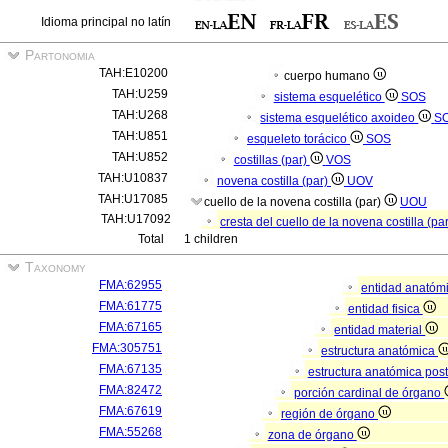
Idioma principal no latín
Partonomia
TAH:E10200
cuerpo humano
TAH:U259
sistema esquelético
SOS
TAH:U268
sistema esquelético axoideo
S
TAH:U851
esqueleto torácico
SOS
TAH:U852
costillas (par)
VOS
TAH:U10837
novena costilla (par)
UOV
TAH:U17085
cuello de la novena costilla (par)
UOU
TAH:U17092
cresta del cuello de la novena costilla (pa
Total
1 children
Taxonomy
FMA:62955
entidad anatóm
FMA:61775
entidad fisica
FMA:67165
entidad material
FMA:305751
estructura anatómica
FMA:67135
estructura anatómica pos
FMA:82472
porción cardinal de órgano
FMA:67619
región de órgano
FMA:55268
zona de órgano