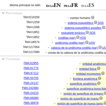
Idioma principal no latín
Partonomia
TAH:E10200
cuerpo humano
TAH:U259
sistema esquelético
SOS
TAH:U268
sistema esquelético axoideo
TAH:U851
esqueleto torácico
SOS
TAH:U852
costillas (par)
VOS
TAH:U8574
undécima costilla (par)
UOV
TAH:U17064
cabeza de la undécima costilla (par)
U
TAH:U17080
cresta de la cabeza de la undécima costilla (
Taxonomy
FMA:62955
entidad anatómic
FMA:61775
entidad fisica
FMA:67112
entidad incorporea
FMA:50705
frontera anatómica
FMA:24137
superficie anatómico
FMA:242980
superficie anatómica bona fid
FMA:24210
región de superficie de órgano
FMA:66080
región de superficie de hueso
FMA:36978
región de superficie de hueso largo