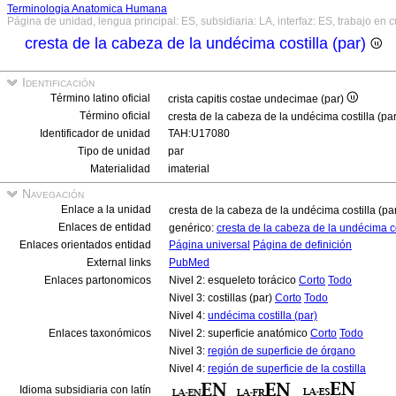
Terminologia Anatomica Humana
Página de unidad, lengua principal: ES, subsidiaria: LA, interfaz: ES, trabajo en 
cresta de la cabeza de la undécima costilla (par)
Identificación
Término latino oficial
crista capitis costae undecimae (par)
Término oficial
cresta de la cabeza de la undécima costilla (pa
Identificador de unidad
TAH:U17080
Tipo de unidad
par
Materialidad
imaterial
Navegación
Enlace a la unidad
cresta de la cabeza de la undécima costilla (pa
Enlaces de entidad
genérico:
cresta de la cabeza de la undécima c
Enlaces orientados entidad
Página universal
Página de definición
External links
PubMed
Enlaces partonomicos
Nivel 2: esqueleto torácico
Corto
Todo
Nivel 3: costillas (par)
Corto
Todo
Nivel 4:
undécima costilla (par)
Enlaces taxonómicos
Nivel 2: superficie anatómico
Corto
Todo
Nivel 3:
región de superficie de órgano
Nivel 4:
región de superficie de la costilla
Idioma subsidiaria con latín