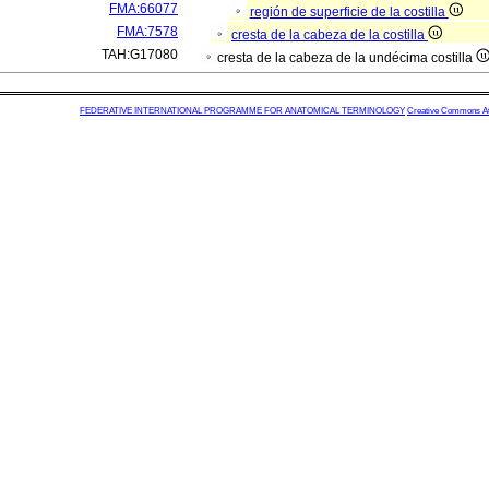
FMA:66077
región de superficie de la costilla
FMA:7578
cresta de la cabeza de la costilla
TAH:G17080
cresta de la cabeza de la undécima costilla
FEDERATIVE INTERNATIONAL PROGRAMME FOR ANATOMICAL TERMINOLOGY
Creative Commons Attr