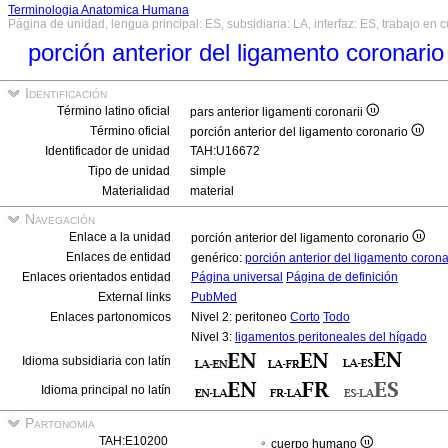
Terminologia Anatomica Humana
Página de unidad, lengua principal: ES, subsidiaria: LA, interfaz: ES, trabajo en 
porción anterior del ligamento coronari
Identificación
Término latino oficial
pars anterior ligamenti coronarii
Término oficial
porción anterior del ligamento coronario
Identificador de unidad
TAH:U16672
Tipo de unidad
simple
Materialidad
material
Navegación
Enlace a la unidad
porción anterior del ligamento coronario
Enlaces de entidad
genérico:
porción anterior del ligamento coron
Enlaces orientados entidad
Página universal
Página de definición
External links
PubMed
Enlaces partonomicos
Nivel 2: peritoneo
Corto
Todo
Nivel 3:
ligamentos peritoneales del hígado
Idioma subsidiaria con latín
Idioma principal no latín
Partonomia
TAH:E10200
cuerpo humano