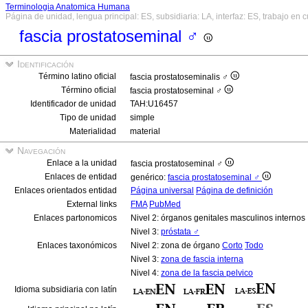
Terminologia Anatomica Humana
Página de unidad, lengua principal: ES, subsidiaria: LA, interfaz: ES, trabajo en 
fascia prostatoseminal ♂
Identificación
Término latino oficial
fascia prostatoseminalis ♂
Término oficial
fascia prostatoseminal ♂
Identificador de unidad
TAH:U16457
Tipo de unidad
simple
Materialidad
material
Navegación
Enlace a la unidad
fascia prostatoseminal ♂
Enlaces de entidad
genérico:
fascia prostatoseminal ♂
Enlaces orientados entidad
Página universal
Página de definición
External links
FMA
PubMed
Enlaces partonomicos
Nivel 2: órganos genitales masculinos internos
Nivel 3:
próstata ♂
Enlaces taxonómicos
Nivel 2: zona de órgano
Corto
Todo
Nivel 3:
zona de fascia interna
Nivel 4:
zona de la fascia pelvico
Idioma subsidiaria con latín