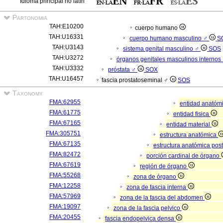
Idioma principal no latín
Partonomia
TAH:E10200
cuerpo humano
TAH:U16331
cuerpo humano masculino ♂
S
TAH:U3143
sistema genital masculino ♂
SOS
TAH:U3272
órganos genitales masculinos internos
TAH:U3332
próstata ♂
SOX
TAH:U16457
fascia prostatoseminal ♂
SOS
Taxonomy
FMA:62955
entidad anatóm
FMA:61775
entidad fisica
FMA:67165
entidad material
FMA:305751
estructura anatómica
FMA:67135
estructura anatómica pos
FMA:82472
porción cardinal de órgano
FMA:67619
región de órgano
FMA:55268
zona de órgano
FMA:12258
zona de fascia interna
FMA:57969
zona de la fascia del abdomen
FMA:19097
zona de la fascia pelvico
FMA:20455
fascia endopelvica densa