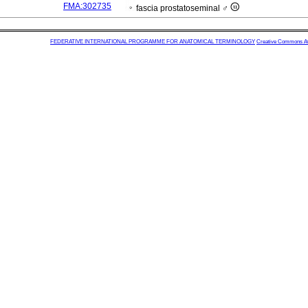
FMA:302735
fascia prostatoseminal ♂
FEDERATIVE INTERNATIONAL PROGRAMME FOR ANATOMICAL TERMINOLOGY
Creative Commons Attr