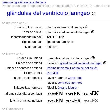
Terminologia Anatomica Humana
Página de unidad, lengua principal: ES, subsidiaria: LA, interfaz: ES, trabajo en 
glándulas del ventrículo laringeo
Identificación
Término latino oficial
glandulae ventriculi laryngis
Término oficial
glándulas del ventrículo laringeo
Identificador de unidad
TAH:U16132
Tipo de unidad
tipo de unidad junto
Materialidad
material
Navegación
Enlace a la unidad
glándulas del ventrículo laringeo
Enlaces de entidad
genérico:
glándula del ventrículo laringeo
Enlaces orientados entidad
Página universal
Página de definición
External links
PubMed
Enlaces partonomicos
Nivel 2: laringe
Corto
Todo
Nivel 3:
ventrículo laringeo
Enlaces taxonómicos
Nivel 2:
órgano lobular
Idioma subsidiaria con latín
Idioma principal no latín
Partonomia