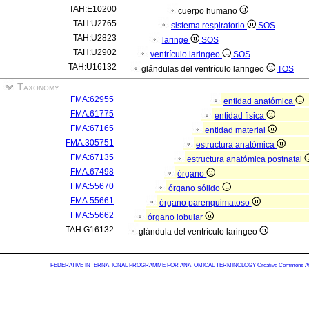
TAH:E10200
cuerpo humano
TAH:U2765
sistema respiratorio
SOS
TAH:U2823
laringe
SOS
TAH:U2902
ventrículo laringeo
SOS
TAH:U16132
glándulas del ventrículo laringeo
TOS
Taxonomy
FMA:62955
entidad anatómica
FMA:61775
entidad fisica
FMA:67165
entidad material
FMA:305751
estructura anatómica
FMA:67135
estructura anatómica postnatal
FMA:67498
órgano
FMA:55670
órgano sólido
FMA:55661
órgano parenquimatoso
FMA:55662
órgano lobular
TAH:G16132
glándula del ventrículo laringeo
FEDERATIVE INTERNATIONAL PROGRAMME FOR ANATOMICAL TERMINOLOGY
Creative Commons Attr