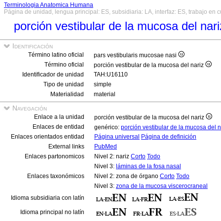
Terminologia Anatomica Humana
Página de unidad, lengua principal: ES, subsidiaria: LA, interfaz: ES, trabajo en 
porción vestibular de la mucosa del nar
Identificación
Término latino oficial
pars vestibularis mucosae nasi
Término oficial
porción vestibular de la mucosa del nariz
Identificador de unidad
TAH:U16110
Tipo de unidad
simple
Materialidad
material
Navegación
Enlace a la unidad
porción vestibular de la mucosa del nariz
Enlaces de entidad
genérico:
porción vestibular de la mucosa del 
Enlaces orientados entidad
Página universal
Página de definición
External links
PubMed
Enlaces partonomicos
Nivel 2: nariz
Corto
Todo
Nivel 3:
láminas de la fosa nasal
Enlaces taxonómicos
Nivel 2: zona de órgano
Corto
Todo
Nivel 3:
zona de la mucosa viscerocraneal
Idioma subsidiaria con latín
Idioma principal no latín