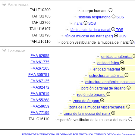
Partonomia
TAH:E10200
cuerpo humano
TAH:U2765
sistema respiratorio
SOS
TAH:U2766
nariz
SOS
TAH:U16107
láminas de la fosa nasal
TOS
TAH:U2798
túnica mucosa del nariz (par)
UOV
TAH:U16110
porción vestibular de la mucosa del nariz
Taxonomy
FMA:62955
entidad anatómica
FMA:61775
entidad fisica
FMA:67165
entidad material
FMA:305751
estructura anatómica
FMA:67135
estructura anatómica postnata
FMA:82472
porción cardinal de órgano
FMA:67619
región de órgano
FMA:55268
zona de órgano
FMA:59659
zona de la mucosa viscerocraneal
FMA:77199
zona de la mucosa del nariz
TAH:G16110
porción vestibular de la mucosa del nariz
FEDERATIVE INTERNATIONAL PROGRAMME FOR ANATOMICAL TERMINOLOGY
Creative Commons Attr