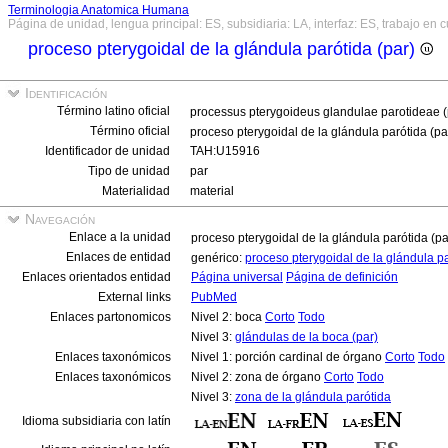
Terminologia Anatomica Humana
Página de unidad, lengua principal: ES, subsidiaria: LA, interfaz: ES, trabajo en 
proceso pterygoidal de la glándula parótida (par)
Identificación
Término latino oficial
processus pterygoideus glandulae parotideae 
Término oficial
proceso pterygoidal de la glándula parótida (p
Identificador de unidad
TAH:U15916
Tipo de unidad
par
Materialidad
material
Navegación
Enlace a la unidad
proceso pterygoidal de la glándula parótida (p
Enlaces de entidad
genérico:
proceso pterygoidal de la glándula p
Enlaces orientados entidad
Página universal
Página de definición
External links
PubMed
Enlaces partonomicos
Nivel 2: boca
Corto
Todo
Nivel 3:
glándulas de la boca (par)
Enlaces taxonómicos
Nivel 1: porción cardinal de órgano
Corto
Todo
Enlaces taxonómicos
Nivel 2: zona de órgano
Corto
Todo
Nivel 3:
zona de la glándula parótida
Idioma subsidiaria con latín