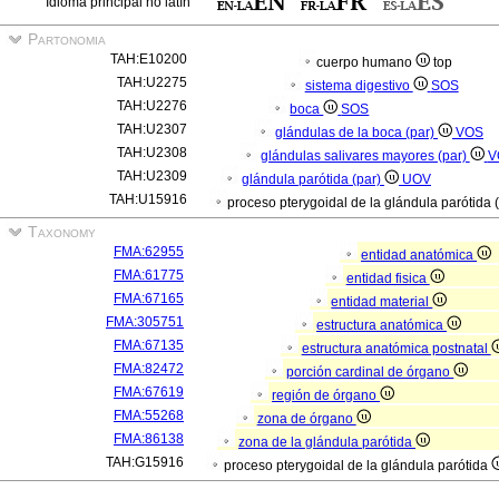
Idioma principal no latín
Partonomia
TAH:E10200
cuerpo humano
top
TAH:U2275
sistema digestivo
SOS
TAH:U2276
boca
SOS
TAH:U2307
glándulas de la boca (par)
VOS
TAH:U2308
glándulas salivares mayores (par)
V
TAH:U2309
glándula parótida (par)
UOV
TAH:U15916
proceso pterygoidal de la glándula parótida 
Taxonomy
FMA:62955
entidad anatómica
FMA:61775
entidad fisica
FMA:67165
entidad material
FMA:305751
estructura anatómica
FMA:67135
estructura anatómica postnatal
FMA:82472
porción cardinal de órgano
FMA:67619
región de órgano
FMA:55268
zona de órgano
FMA:86138
zona de la glándula parótida
TAH:G15916
proceso pterygoidal de la glándula parótida