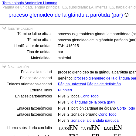
Terminologia Anatomica Humana
Página de unidad, lengua principal: ES, subsidiaria: LA, interfaz: ES, trabajo en 
proceso glenoideo de la glándula parótida (par)
Identificación
Término latino oficial
processus glenoideus glandulae parotideae (p
Término oficial
proceso glenoideo de la glándula parótida (par
Identificador de unidad
TAH:U15915
Tipo de unidad
par
Materialidad
material
Navegación
Enlace a la unidad
proceso glenoideo de la glándula parótida (pa
Enlaces de entidad
genérico:
proceso glenoideo de la glándula pa
Enlaces orientados entidad
Página universal
Página de definición
External links
PubMed
Enlaces partonomicos
Nivel 2: boca
Corto
Todo
Nivel 3:
glándulas de la boca (par)
Enlaces taxonómicos
Nivel 1: porción cardinal de órgano
Corto
Todo
Enlaces taxonómicos
Nivel 2: zona de órgano
Corto
Todo
Nivel 3:
zona de la glándula parótida
Idioma subsidiaria con latín