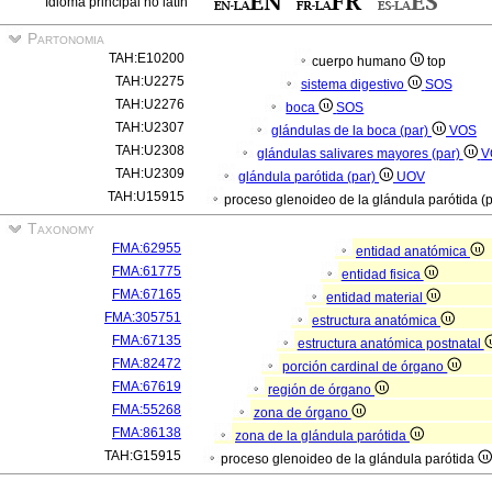
Idioma principal no latín
Partonomia
TAH:E10200
cuerpo humano
top
TAH:U2275
sistema digestivo
SOS
TAH:U2276
boca
SOS
TAH:U2307
glándulas de la boca (par)
VOS
TAH:U2308
glándulas salivares mayores (par)
V
TAH:U2309
glándula parótida (par)
UOV
TAH:U15915
proceso glenoideo de la glándula parótida (
Taxonomy
FMA:62955
entidad anatómica
FMA:61775
entidad fisica
FMA:67165
entidad material
FMA:305751
estructura anatómica
FMA:67135
estructura anatómica postnatal
FMA:82472
porción cardinal de órgano
FMA:67619
región de órgano
FMA:55268
zona de órgano
FMA:86138
zona de la glándula parótida
TAH:G15915
proceso glenoideo de la glándula parótida