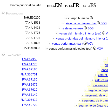
Idioma principal no latín
Partonomia
TAH:E10200
cuerpo humano
TAH:U3568
sistema cardiovascular
SOS
TAH:U4418
sistema venoso
SOS
TAH:U4775
venas del miembro inferior (par)
V
TAH:U4798
venas profundas del miembro inferior (
TAH:U4803
venas perforantes (par)
VOV
TAH:U15838
venas perforantes gluteales (par)
VOV
Taxonomy
FMA:62955
FMA:61775
en
FMA:67165
enti
FMA:305751
estruc
FMA:67135
estructur
FMA:82472
porción car
FMA:67619
región de órg
FMA:86140
segmento de ór
FMA:306412
segmento de órgan
FMA:50722
segmento de órgano 