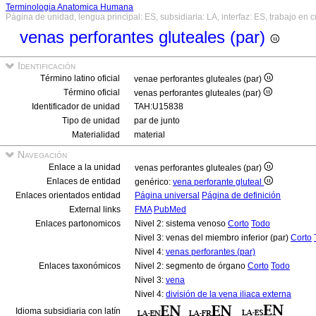
Terminologia Anatomica Humana
Página de unidad, lengua principal: ES, subsidiaria: LA, interfaz: ES, trabajo en 
venas perforantes gluteales (par)
Identificación
Término latino oficial
venae perforantes gluteales (par)
Término oficial
venas perforantes gluteales (par)
Identificador de unidad
TAH:U15838
Tipo de unidad
par de junto
Materialidad
material
Navegación
Enlace a la unidad
venas perforantes gluteales (par)
Enlaces de entidad
genérico:
vena perforante gluteal
Enlaces orientados entidad
Página universal
Página de definición
External links
FMA
PubMed
Enlaces partonomicos
Nivel 2: sistema venoso
Corto
Todo
Nivel 3: venas del miembro inferior (par)
Corto
Nivel 4:
venas perforantes (par)
Enlaces taxonómicos
Nivel 2: segmento de órgano
Corto
Todo
Nivel 3:
vena
Nivel 4:
división de la vena iliaca externa
Idioma subsidiaria con latín