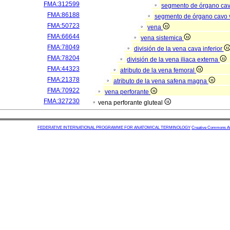
FMA:312599
segmento de órgano ca
FMA:86188
segmento de órgano cavo
FMA:50723
vena
FMA:66644
vena sistemica
FMA:78049
división de la vena cava inferior
FMA:78204
división de la vena iliaca externa
FMA:44323
atributo de la vena femoral
FMA:21378
atributo de la vena safena magna
FMA:70922
vena perforante
FMA:327230
vena perforante gluteal
FEDERATIVE INTERNATIONAL PROGRAMME FOR ANATOMICAL TERMINOLOGY
Creative Commons Attr