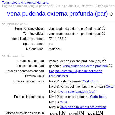
Terminologia Anatomica Humana
Página de unidad, lengua principal: ES, subsidiaria: LA, interfaz: ES, trabajo en 
vena pudenda externa profunda (par)
Identificación
Término latino oficial
vena pudenda externa profunda (par)
Término oficial
vena pudenda externa profunda (par)
Identificador de unidad
TAH:U15810
Tipo de unidad
par
Materialidad
material
Navegación
Enlace a la unidad
vena pudenda externa profunda (par)
Enlaces de entidad
genérico:
vena pudenda externa profunda
Enlaces orientados entidad
Página universal
Página de definición
External links
FMA
PubMed
Enlaces partonomicos
Nivel 2: sistema venoso
Corto
Todo
Nivel 3: venas del miembro inferior (par)
Corto
Nivel 4:
vena safena magna (par)
Enlaces taxonómicos
Nivel 2: segmento de órgano
Corto
Todo
Nivel 3:
vena
Nivel 4:
división de la vena iliaca externa
Idioma subsidiaria con latín