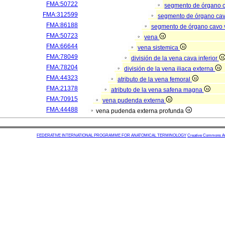
FMA:50722
segmento de órgano 
FMA:312599
segmento de órgano ca
FMA:86188
segmento de órgano cavo
FMA:50723
vena
FMA:66644
vena sistemica
FMA:78049
división de la vena cava inferior
FMA:78204
división de la vena iliaca externa
FMA:44323
atributo de la vena femoral
FMA:21378
atributo de la vena safena magna
FMA:70915
vena pudenda externa
FMA:44488
vena pudenda externa profunda
FEDERATIVE INTERNATIONAL PROGRAMME FOR ANATOMICAL TERMINOLOGY
Creative Commons Attr