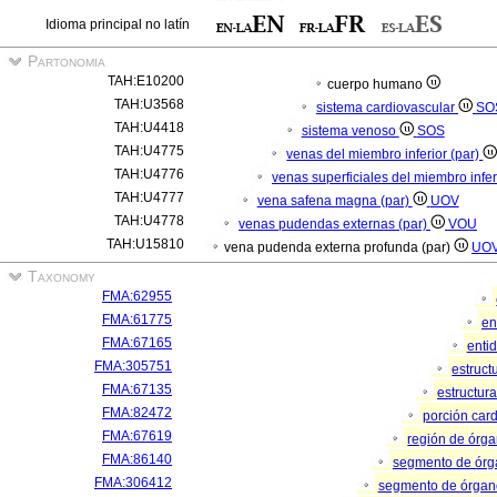
Idioma principal no latín
Partonomia
TAH:E10200
cuerpo humano
TAH:U3568
sistema cardiovascular
SO
TAH:U4418
sistema venoso
SOS
TAH:U4775
venas del miembro inferior (par)
TAH:U4776
venas superficiales del miembro infer
TAH:U4777
vena safena magna (par)
UOV
TAH:U4778
venas pudendas externas (par)
VOU
TAH:U15810
vena pudenda externa profunda (par)
UO
Taxonomy
FMA:62955
FMA:61775
en
FMA:67165
enti
FMA:305751
estruc
FMA:67135
estructur
FMA:82472
porción car
FMA:67619
región de órg
FMA:86140
segmento de ór
FMA:306412
segmento de órgan