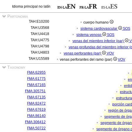
Idioma principal no latín
Partonomia
TAH:E10200
cuerpo humano
TAH:U3568
sistema cardiovascular
SOS
TAH:U4418
sistema venoso
SOS
TAH:U4775
venas del miembro inferior (par)
V
TAH:U4798
venas profundas del miembro inferior (
TAH:U4803
venas perforantes (par)
VOV
TAH:U15589
venas perforantes del ramo (par)
VOV
Taxonomy
FMA:62955
FMA:61775
en
FMA:67165
enti
FMA:305751
estruc
FMA:67135
estructur
FMA:82472
porción car
FMA:67619
región de órg
FMA:86140
segmento de ór
FMA:306412
segmento de órgan
FMA:50722
segmento de órgano 