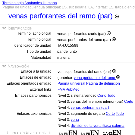
Terminologia Anatomica Humana
Página de unidad, lengua principal: ES, subsidiaria: LA, interfaz: ES, trabajo en 
venas perforantes del ramo (par)
Identificación
Término latino oficial
venae perforantes cruris (par)
Término oficial
venas perforantes del ramo (par)
Identificador de unidad
TAH:U15589
Tipo de unidad
par de junto
Materialidad
material
Navegación
Enlace a la unidad
venas perforantes del ramo (par)
Enlaces de entidad
genérico:
vena perforante del ramo
Enlaces orientados entidad
Página universal
Página de definición
External links
FMA
PubMed
Enlaces partonomicos
Nivel 2: sistema venoso
Corto
Todo
Nivel 3: venas del miembro inferior (par)
Corto
Nivel 4:
venas perforantes (par)
Enlaces taxonómicos
Nivel 2: segmento de órgano
Corto
Todo
Nivel 3:
vena
Nivel 4:
división de la vena iliaca externa
Idioma subsidiaria con latín