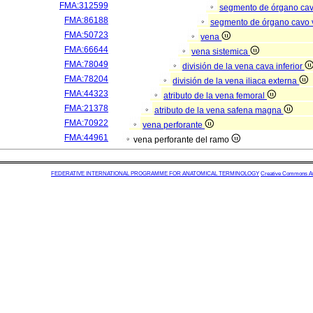
FMA:312599
segmento de órgano ca
FMA:86188
segmento de órgano cavo
FMA:50723
vena
FMA:66644
vena sistemica
FMA:78049
división de la vena cava inferior
FMA:78204
división de la vena iliaca externa
FMA:44323
atributo de la vena femoral
FMA:21378
atributo de la vena safena magna
FMA:70922
vena perforante
FMA:44961
vena perforante del ramo
FEDERATIVE INTERNATIONAL PROGRAMME FOR ANATOMICAL TERMINOLOGY
Creative Commons Attr