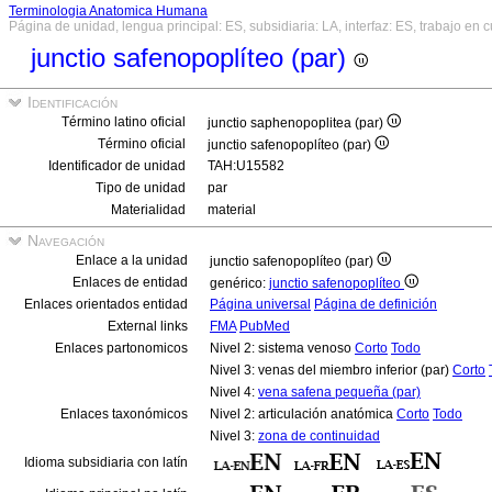
Terminologia Anatomica Humana
Página de unidad, lengua principal: ES, subsidiaria: LA, interfaz: ES, trabajo en 
junctio safenopoplíteo (par)
Identificación
Término latino oficial
junctio saphenopoplitea (par)
Término oficial
junctio safenopoplíteo (par)
Identificador de unidad
TAH:U15582
Tipo de unidad
par
Materialidad
material
Navegación
Enlace a la unidad
junctio safenopoplíteo (par)
Enlaces de entidad
genérico:
junctio safenopoplíteo
Enlaces orientados entidad
Página universal
Página de definición
External links
FMA
PubMed
Enlaces partonomicos
Nivel 2: sistema venoso
Corto
Todo
Nivel 3: venas del miembro inferior (par)
Corto
Nivel 4:
vena safena pequeña (par)
Enlaces taxonómicos
Nivel 2: articulación anatómica
Corto
Todo
Nivel 3:
zona de continuidad
Idioma subsidiaria con latín