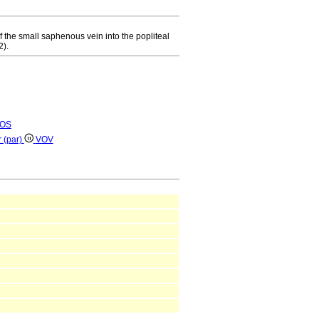
f the small saphenous vein into the popliteal
2).
OS
r (par)
VOV