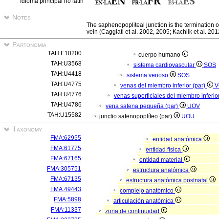
Idioma principal no latín
Notes
The saphenopopliteal junction is the termination o
vein (Caggiati et al. 2002, 2005; Kachlik et al. 201
Partonomia
TAH:E10200
cuerpo humano
TAH:U3568
sistema cardiovascular
SOS
TAH:U4418
sistema venoso
SOS
TAH:U4775
venas del miembro inferior (par)
V
TAH:U4776
venas superficiales del miembro inferio
TAH:U4786
vena safena pequeña (par)
UOV
TAH:U15582
junctio safenopoplíteo (par)
UOU
Taxonomy
FMA:62955
entidad anatómica
FMA:61775
entidad fisica
FMA:67165
entidad material
FMA:305751
estructura anatómica
FMA:67135
estructura anatómica postnatal
FMA:49443
complejo anatómico
FMA:5898
articulación anatómica
FMA:11337
zona de continuidad