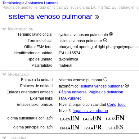
Terminologia Anatomica Humana
Página de unidad, lengua principal: ES, subsidiaria: LA, interfaz: ES, trabajo en 
sistema venoso pulmonar
Identificación
Término latino oficial
systema venosum pulmonale
Término oficial
sistema venoso pulmonar
Official FMA term
pharyngeal opening of right pharyngotympanic 
Identificador de unidad
TAH:U15574
Tipo de unidad
taxonómica
Materialidad
material
Navegación
Enlace a la unidad
sistema venoso pulmonar
Enlaces de entidad
taxonómico:
sistema venoso pulmonar
Enlaces orientados entidad
Página universal
Página de definición
External links
FMA
PubMed
Enlaces taxonómicos
Nivel 2: órgano con cavidad
Corto
Todo
Nivel 3:
órgano cavo arboreo
Idioma subsidiaria con latín
Idioma principal no latín
Taxonomy