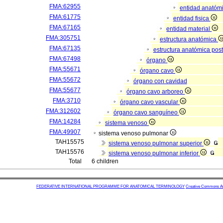
FMA:62955
entidad anatóm
FMA:61775
entidad fisica
FMA:67165
entidad material
FMA:305751
estructura anatómica
FMA:67135
estructura anatómica pos
FMA:67498
órgano
FMA:55671
órgano cavo
FMA:55672
órgano con cavidad
FMA:55677
órgano cavo arboreo
FMA:3710
órgano cavo vascular
FMA:312602
órgano cavo sanguíneo
FMA:14284
sistema venoso
FMA:49907
sistema venoso pulmonar
TAH15575
sistema venoso pulmonar superior
TAH15576
sistema venoso pulmonar inferior
Total
6 children
FEDERATIVE INTERNATIONAL PROGRAMME FOR ANATOMICAL TERMINOLOGY
Creative Commons Attr