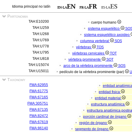
Idioma principal no latín
Partonomia
TAH:E10200
cuerpo humano
TAH:U259
sistema esquelético
SO
TAH:U268
sistema esquelético axoideo
TAH:U769
columna vertebral
SOS
TAH:U778
vértebras
TOS
TAH:U795
vértebras cervicales
TOT
TAH:U818
vértebra prominente
SOT
TAH:U15074
arco de la vértebra prominente
SOS
TAH:U15011
pedículo de la vértebra prominente (par)
Taxonomy
FMA:62955
entidad anatómic
FMA:61775
entidad fisica
FMA:67165
entidad material
FMA:305751
estructura anatómica
FMA:67135
estructura anatómica postn
FMA:82472
porción cardinal de órgano
FMA:67619
región de órgano
FMA:86140
segmento de órgano