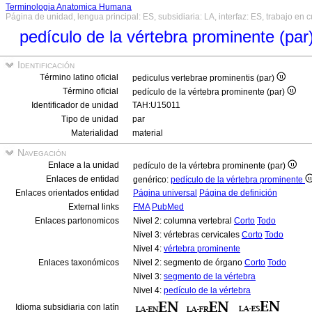
Terminologia Anatomica Humana
Página de unidad, lengua principal: ES, subsidiaria: LA, interfaz: ES, trabajo en 
pedículo de la vértebra prominente (par
Identificación
Término latino oficial
pediculus vertebrae prominentis (par)
Término oficial
pedículo de la vértebra prominente (par)
Identificador de unidad
TAH:U15011
Tipo de unidad
par
Materialidad
material
Navegación
Enlace a la unidad
pedículo de la vértebra prominente (par)
Enlaces de entidad
genérico:
pedículo de la vértebra prominente
Enlaces orientados entidad
Página universal
Página de definición
External links
FMA
PubMed
Enlaces partonomicos
Nivel 2: columna vertebral
Corto
Todo
Nivel 3: vértebras cervicales
Corto
Todo
Nivel 4:
vértebra prominente
Enlaces taxonómicos
Nivel 2: segmento de órgano
Corto
Todo
Nivel 3:
segmento de la vértebra
Nivel 4:
pedículo de la vértebra
Idioma subsidiaria con latín