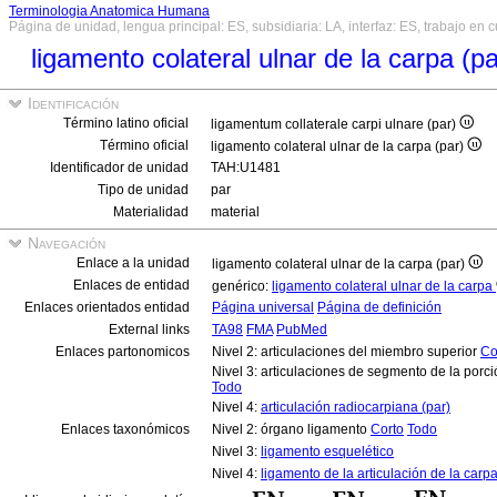
Terminologia Anatomica Humana
Página de unidad, lengua principal: ES, subsidiaria: LA, interfaz: ES, trabajo en 
ligamento colateral ulnar de la carpa (p
Identificación
Término latino oficial
ligamentum collaterale carpi ulnare (par)
Término oficial
ligamento colateral ulnar de la carpa (par)
Identificador de unidad
TAH:U1481
Tipo de unidad
par
Materialidad
material
Navegación
Enlace a la unidad
ligamento colateral ulnar de la carpa (par)
Enlaces de entidad
genérico:
ligamento colateral ulnar de la carpa
Enlaces orientados entidad
Página universal
Página de definición
External links
TA98
FMA
PubMed
Enlaces partonomicos
Nivel 2: articulaciones del miembro superior
Co
Nivel 3: articulaciones de segmento de la porci
Todo
Nivel 4:
articulación radiocarpiana (par)
Enlaces taxonómicos
Nivel 2: órgano ligamento
Corto
Todo
Nivel 3:
ligamento esquelético
Nivel 4:
ligamento de la articulación de la carp