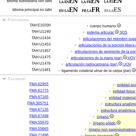
Idioma subsidiaria con latín
Idioma principal no latín
Partonomia
TAH:E10200
cuerpo humano
TAH:U1240
sistema articular
SOS
TAH:U1434
articulaciones del miembro sup
TAH:U1453
articulaciones de la porción liber
TAH:U1457
articulaciones de segmento de la por
TAH:U1475
articulaciones de la mano (par)
VOV
TAH:U1476
articulación radiocarpiana (par)
UOV
TAH:U1481
ligamento colateral ulnar de la carpa (par)
Taxonomy
FMA:62955
entidad an
FMA:61775
entidad fisica
FMA:67165
entidad materia
FMA:305751
estructura anatóm
FMA:67135
estructura anatómica
FMA:67498
órgano
FMA:55670
órgano sólido
FMA:55665
órgano non parenquimatos
FMA:21496