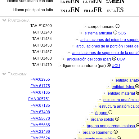
Idioma subsidiaria con latín
Idioma principal no latín
Partonomia
TAH:E10200
cuerpo humano
TAH:U1240
sistema articular
SOS
TAH:U1434
articulaciones del miembro superi
TAH:U1453
articulaciones de la porción libera d
TAH:U1457
articulaciones de segmento de la porci
TAH:U1463
articulación del codo (par)
UOV
TAH:U1470
ligamento cuadrado (par)
UOU
Taxonomy
FMA:62955
entidad anat
FMA:61775
entidad fisica
FMA:67165
entidad material
FMA:305751
estructura anatómic
FMA:67135
estructura anatómica p
FMA:67498
órgano
FMA:55670
órgano sólido
FMA:55665
órgano non parenquimatoso
FMA:21496
órgano ligamento
FMA:25624