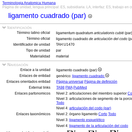
Terminologia Anatomica Humana
Página de unidad, lengua principal: ES, subsidiaria: LA, interfaz: ES, trabajo en 
ligamento cuadrado (par)
Identificación
Término latino oficial
ligamentum quadratum
articulationis cubiti
(par
Término oficial
ligamento cuadrado
de articulación del codo
(p
Identificador de unidad
TAH:U1470
Tipo de unidad
par
Materialidad
material
Navegación
Enlace a la unidad
ligamento cuadrado (par)
Enlaces de entidad
genérico:
ligamento cuadrado
Enlaces orientados entidad
Página universal
Página de definición
External links
TA98
FMA
PubMed
Enlaces partonomicos
Nivel 2: articulaciones del miembro superior
Co
Nivel 3: articulaciones de segmento de la porci
Todo
Nivel 4:
articulación del codo (par)
Enlaces taxonómicos
Nivel 2: órgano ligamento
Corto
Todo
Nivel 3:
ligamento esquelético
Nivel 4:
ligamento de la articulación del codo