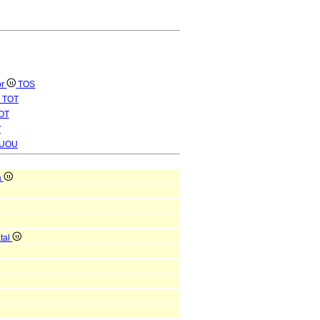
or
TOS
TOT
OT
V
UOU
a
atal