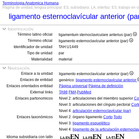
Terminologia Anatomica Humana
Página de unidad, lengua principal: ES, subsidiaria: LA, interfaz: ES, trabajo en 
ligamento esternoclavícular anterior (pa
Identificación
Término latino oficial
ligamentum sternoclaviculare anterius (par)
Término oficial
ligamento esternoclavícular anterior (par)
Identificador de unidad
TAH:U1449
Tipo de unidad
par
Materialidad
material
Navegación
Enlace a la unidad
ligamento esternoclavícular anterior (par)
Enlaces de entidad
genérico:
ligamento esternoclavícular anterior
Enlaces orientados entidad
Página universal
Página de definición
External links
TA98
FMA
PubMed
Enlaces partonomicos
Nivel 2: articulaciones del miembro superior
Co
Nivel 3: articulaciones del cíngulo pectoral
Cort
Nivel 4:
articulación esternoclavícular (par)
Enlaces taxonómicos
Nivel 2: órgano ligamento
Corto
Todo
Nivel 3:
ligamento esquelético
Nivel 4:
ligamento de la articulación esternoclav
Idioma subsidiaria con latín