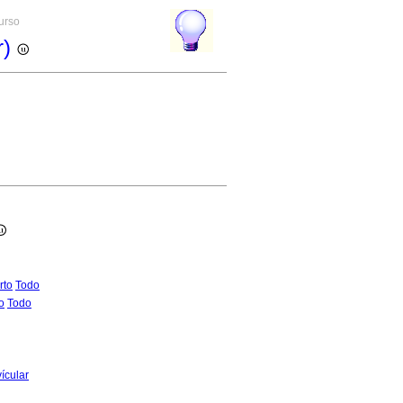
curso
r)
rto
Todo
o
Todo
ícular