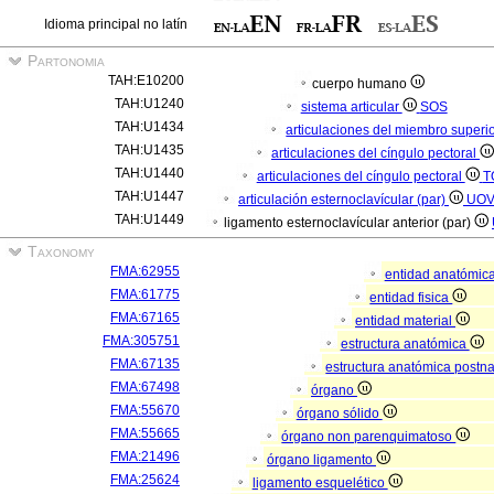
Idioma principal no latín
Partonomia
TAH:E10200
cuerpo humano
TAH:U1240
sistema articular
SOS
TAH:U1434
articulaciones del miembro superi
TAH:U1435
articulaciones del cíngulo pectoral
TAH:U1440
articulaciones del cíngulo pectoral
T
TAH:U1447
articulación esternoclavícular (par)
UO
TAH:U1449
ligamento esternoclavícular anterior (par)
Taxonomy
FMA:62955
entidad anatómic
FMA:61775
entidad fisica
FMA:67165
entidad material
FMA:305751
estructura anatómica
FMA:67135
estructura anatómica postn
FMA:67498
órgano
FMA:55670
órgano sólido
FMA:55665
órgano non parenquimatoso
FMA:21496
órgano ligamento
FMA:25624
ligamento esquelético