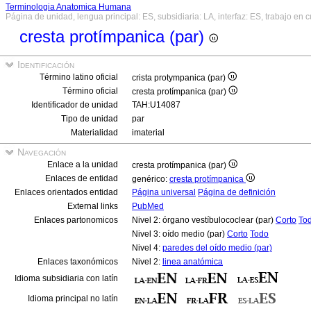
Terminologia Anatomica Humana
Página de unidad, lengua principal: ES, subsidiaria: LA, interfaz: ES, trabajo en 
cresta protímpanica (par)
Identificación
Término latino oficial
crista protympanica (par)
Término oficial
cresta protímpanica (par)
Identificador de unidad
TAH:U14087
Tipo de unidad
par
Materialidad
imaterial
Navegación
Enlace a la unidad
cresta protímpanica (par)
Enlaces de entidad
genérico:
cresta protímpanica
Enlaces orientados entidad
Página universal
Página de definición
External links
PubMed
Enlaces partonomicos
Nivel 2: órgano vestíbulococlear (par)
Corto
To
Nivel 3: oído medio (par)
Corto
Todo
Nivel 4:
paredes del oído medio (par)
Enlaces taxonómicos
Nivel 2:
linea anatómica
Idioma subsidiaria con latín
Idioma principal no latín