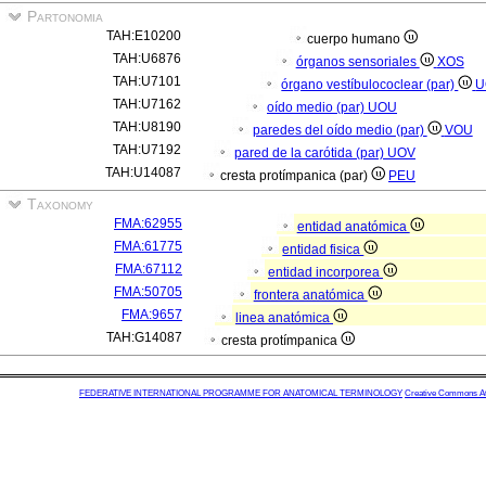
Partonomia
TAH:E10200
cuerpo humano
TAH:U6876
órganos sensoriales
XOS
TAH:U7101
órgano vestíbulococlear (par)
U
TAH:U7162
oído medio (par)
UOU
TAH:U8190
paredes del oído medio (par)
VOU
TAH:U7192
pared de la carótida (par)
UOV
TAH:U14087
cresta protímpanica (par)
PEU
Taxonomy
FMA:62955
entidad anatómica
FMA:61775
entidad fisica
FMA:67112
entidad incorporea
FMA:50705
frontera anatómica
FMA:9657
linea anatómica
TAH:G14087
cresta protímpanica
FEDERATIVE INTERNATIONAL PROGRAMME FOR ANATOMICAL TERMINOLOGY
Creative Commons Attr