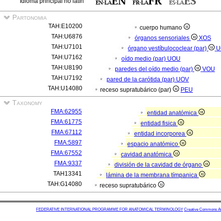
Idioma principal no latín
Partonomia
TAH:E10200
cuerpo humano
TAH:U6876
órganos sensoriales
XOS
TAH:U7101
órgano vestíbulococlear (par)
U
TAH:U7162
oído medio (par)
UOU
TAH:U8190
paredes del oído medio (par)
VOU
TAH:U7192
pared de la carótida (par)
UOV
TAH:U14080
receso supratubárico (par)
PEU
Taxonomy
FMA:62955
entidad anatómica
FMA:61775
entidad fisica
FMA:67112
entidad incorporea
FMA:5897
espacio anatómico
FMA:67552
cavidad anatómica
FMA:9337
división de la cavidad de órgano
TAH13341
lámina de la membrana tímpanica
TAH:G14080
receso supratubárico
FEDERATIVE INTERNATIONAL PROGRAMME FOR ANATOMICAL TERMINOLOGY
Creative Commons Attr