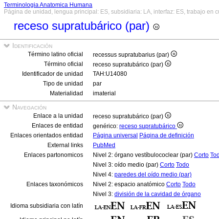
Terminologia Anatomica Humana
Página de unidad, lengua principal: ES, subsidiaria: LA, interfaz: ES, trabajo en 
receso supratubárico (par)
Identificación
Término latino oficial
recessus supratubarius (par)
Término oficial
receso supratubárico (par)
Identificador de unidad
TAH:U14080
Tipo de unidad
par
Materialidad
imaterial
Navegación
Enlace a la unidad
receso supratubárico (par)
Enlaces de entidad
genérico:
receso supratubárico
Enlaces orientados entidad
Página universal
Página de definición
External links
PubMed
Enlaces partonomicos
Nivel 2: órgano vestíbulococlear (par)
Corto
To
Nivel 3: oído medio (par)
Corto
Todo
Nivel 4:
paredes del oído medio (par)
Enlaces taxonómicos
Nivel 2: espacio anatómico
Corto
Todo
Nivel 3:
división de la cavidad de órgano
Idioma subsidiaria con latín