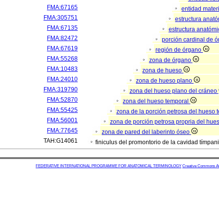
FMA:67165
entidad mater
FMA:305751
estructura anat
FMA:67135
estructura anatómi
FMA:82472
porción cardinal de 
FMA:67619
región de órgano
FMA:55268
zona de órgano
FMA:10483
zona de hueso
FMA:24010
zona de hueso plano
FMA:319790
zona del hueso plano del cráneo
FMA:52870
zona del hueso temporal
FMA:55425
zona de la porción petrosa del hueso
FMA:56001
zona de porción petrosa propria del hue
FMA:77645
zona de pared del laberinto óseo
TAH:G14061
finiculus del promontorio de la cavidad tímpan
FEDERATIVE INTERNATIONAL PROGRAMME FOR ANATOMICAL TERMINOLOGY
Creative Commons Attr