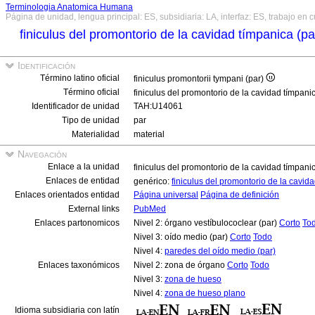
Terminologia Anatomica Humana
Página de unidad, lengua principal: ES, subsidiaria: LA, interfaz: ES, trabajo en 
finiculus del promontorio de la cavidad tímpanica (p
Identificación
Término latino oficial
finiculus promontorii tympani (par)
Término oficial
finiculus del promontorio de la cavidad tímpani
Identificador de unidad
TAH:U14061
Tipo de unidad
par
Materialidad
material
Navegación
Enlace a la unidad
finiculus del promontorio de la cavidad tímpani
Enlaces de entidad
genérico:
finiculus del promontorio de la cavid
Enlaces orientados entidad
Página universal
Página de definición
External links
PubMed
Enlaces partonomicos
Nivel 2: órgano vestíbulococlear (par)
Corto
To
Nivel 3: oído medio (par)
Corto
Todo
Nivel 4:
paredes del oído medio (par)
Enlaces taxonómicos
Nivel 2: zona de órgano
Corto
Todo
Nivel 3:
zona de hueso
Nivel 4:
zona de hueso plano
Idioma subsidiaria con latín