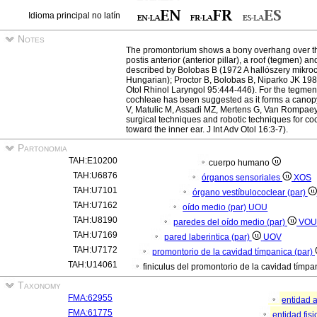
Idioma principal no latín
Notes
The promontorium shows a bony overhang over th
postis anterior (anterior pillar), a roof (tegmen) and
described by Bolobas B (1972 A hallószery mikroc
Hungarian); Proctor B, Bolobas B, Niparko JK 19
Otol Rhinol Laryngol 95:444-446). For the tegmen
cochleae has been suggested as it forms a cano
V, Matulic M, Assadi MZ, Mertens G, Van Rompae
surgical techniques and robotic techniques for coch
toward the inner ear. J Int Adv Otol 16:3-7).
Partonomia
TAH:E10200
cuerpo humano
TAH:U6876
órganos sensoriales
XOS
TAH:U7101
órgano vestíbulococlear (par)
TAH:U7162
oído medio (par)
UOU
TAH:U8190
paredes del oído medio (par)
VOU
TAH:U7169
pared laberintica (par)
UOV
TAH:U7172
promontorio de la cavidad tímpanica (par)
TAH:U14061
finiculus del promontorio de la cavidad tímpa
Taxonomy
FMA:62955
entidad 
FMA:61775
entidad fis