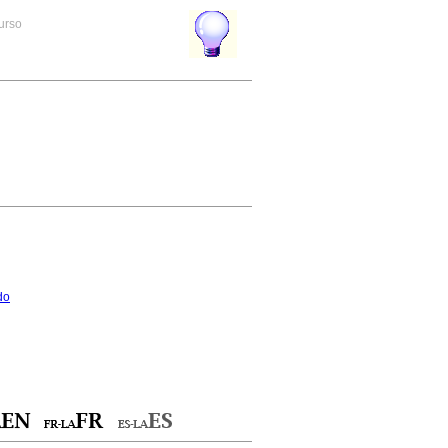
curso
do