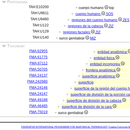
Partonomia
TAH:E10200
cuerpo humano
top
TAH:U9611
cuerpo humano
SOS
TAH:U9460
regiones del cuerpo humano
ZES
TAH:U122
regiones de la cabeza
ZIZ
TAH:U129
regiones faciales
ZIZ
TAH:U140
surco genilabial
MIZ
Taxonomy
FMA:62955
entidad anatómica
FMA:61775
entidad fisica
FMA:67112
entidad incorporea
FMA:50705
frontera anatómica
FMA:24137
superficie anatómica
FMA:242980
superficie
FMA:24146
superficie de la región del cuerp
FMA:24147
superficie de división de la porción 
FMA:49188
superficie de división de la cabeza
FMA:46485
superficie de división de la cara
FMA:75019
surco genilabial
FEDERATIVE INTERNATIONAL PROGRAMME FOR ANATOMICAL TERMINOLOGY
Creative Commons Attr