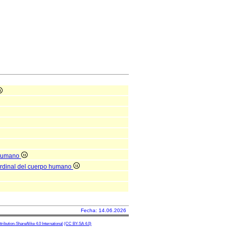
o humano
cardinal del cuerpo humano
Fecha: 14.06.2026
ibution-ShareAlike 4.0 International
(CC BY-SA 4.0)