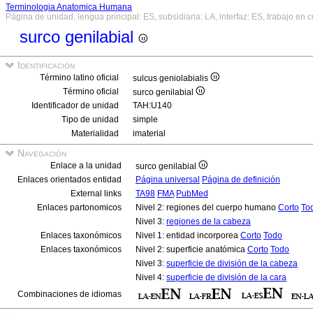
Terminologia Anatomica Humana
Página de unidad, lengua principal: ES, subsidiaria: LA, interfaz: ES, trabajo en 
surco genilabial
Identificación
Término latino oficial
sulcus geniolabialis
Término oficial
surco genilabial
Identificador de unidad
TAH:U140
Tipo de unidad
simple
Materialidad
imaterial
Navegación
Enlace a la unidad
surco genilabial
Enlaces orientados entidad
Página universal
Página de definición
External links
TA98
FMA
PubMed
Enlaces partonomicos
Nivel 2: regiones del cuerpo humano
Corto
To
Nivel 3:
regiones de la cabeza
Enlaces taxonómicos
Nivel 1: entidad incorporea
Corto
Todo
Enlaces taxonómicos
Nivel 2: superficie anatómica
Corto
Todo
Nivel 3:
superficie de división de la cabeza
Nivel 4:
superficie de división de la cara
Combinaciones de idiomas