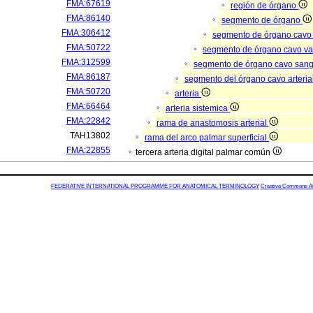
FMA:67619
región de órgano
FMA:86140
segmento de órgano
FMA:306412
segmento de órgano cavo
FMA:50722
segmento de órgano cavo va
FMA:312599
segmento de órgano cavo san
FMA:86187
segmento del órgano cavo arteria
FMA:50720
arteria
FMA:66464
arteria sistemica
FMA:22842
rama de anastomosis arterial
TAH13802
rama del arco palmar superficial
FMA:22855
tercera arteria digital palmar común
FEDERATIVE INTERNATIONAL PROGRAMME FOR ANATOMICAL TERMINOLOGY
Creative Commons Attr