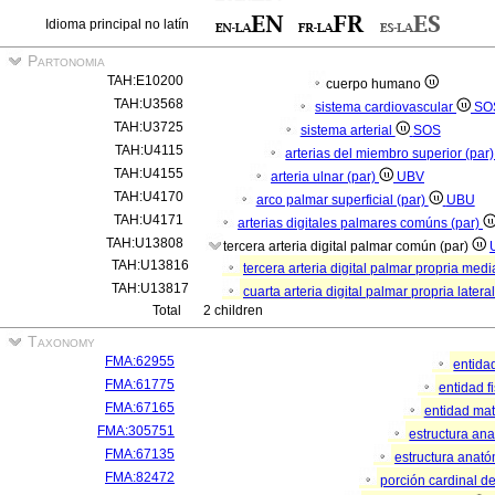
Idioma principal no latín
Partonomia
TAH:E10200
cuerpo humano
TAH:U3568
sistema cardiovascular
SO
TAH:U3725
sistema arterial
SOS
TAH:U4115
arterias del miembro superior (par
TAH:U4155
arteria ulnar (par)
UBV
TAH:U4170
arco palmar superficial (par)
UBU
TAH:U4171
arterias digitales palmares comúns (par)
TAH:U13808
tercera arteria digital palmar común (par)
TAH:U13816
tercera arteria digital palmar propria medi
TAH:U13817
cuarta arteria digital palmar propria latera
Total
2 children
Taxonomy
FMA:62955
entida
FMA:61775
entidad f
FMA:67165
entidad mat
FMA:305751
estructura an
FMA:67135
estructura anató
FMA:82472
porción cardinal d