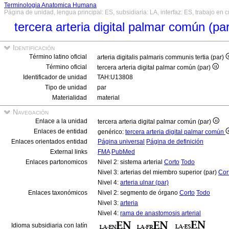
Terminologia Anatomica Humana
Página de unidad, lengua principal: ES, subsidiaria: LA, interfaz: ES, trabajo en 
tercera arteria digital palmar común (pa
Identificación
Término latino oficial
arteria digitalis palmaris communis tertia (par)
Término oficial
tercera arteria digital palmar común (par)
Identificador de unidad
TAH:U13808
Tipo de unidad
par
Materialidad
material
Navegación
Enlace a la unidad
tercera arteria digital palmar común (par)
Enlaces de entidad
genérico:
tercera arteria digital palmar común
Enlaces orientados entidad
Página universal
Página de definición
External links
FMA
PubMed
Enlaces partonomicos
Nivel 2: sistema arterial
Corto
Todo
Nivel 3: arterias del miembro superior (par)
Cor
Nivel 4:
arteria ulnar (par)
Enlaces taxonómicos
Nivel 2: segmento de órgano
Corto
Todo
Nivel 3:
arteria
Nivel 4:
rama de anastomosis arterial
Idioma subsidiaria con latín