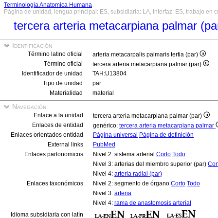
Terminologia Anatomica Humana
Página de unidad, lengua principal: ES, subsidiaria: LA, interfaz: ES, trabajo en 
tercera arteria metacarpiana palmar (pa
Identificación
Término latino oficial
arteria metacarpalis palmaris tertia (par)
Término oficial
tercera arteria metacarpiana palmar (par)
Identificador de unidad
TAH:U13804
Tipo de unidad
par
Materialidad
material
Navegación
Enlace a la unidad
tercera arteria metacarpiana palmar (par)
Enlaces de entidad
genérico:
tercera arteria metacarpiana palmar
Enlaces orientados entidad
Página universal
Página de definición
External links
PubMed
Enlaces partonomicos
Nivel 2: sistema arterial
Corto
Todo
Nivel 3: arterias del miembro superior (par)
Cor
Nivel 4:
arteria radial (par)
Enlaces taxonómicos
Nivel 2: segmento de órgano
Corto
Todo
Nivel 3:
arteria
Nivel 4:
rama de anastomosis arterial
Idioma subsidiaria con latín