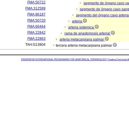
FMA:50722
segmento de órgano cavo va
FMA:312599
segmento de órgano cavo san
FMA:86187
segmento del órgano cavo arteria
FMA:50720
arteria
FMA:66464
arteria sistemica
FMA:22842
rama de anastomosis arterial
FMA:22863
arteria metacarpiana palmar
TAH:G13804
tercera arteria metacarpiana palmar
FEDERATIVE INTERNATIONAL PROGRAMME FOR ANATOMICAL TERMINOLOGY
Creative Commons Attr