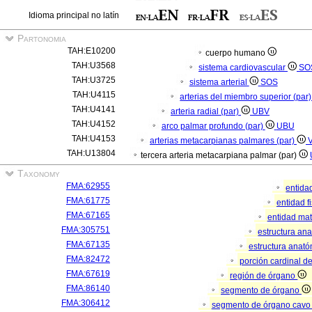
Idioma principal no latín
Partonomia
TAH:E10200
cuerpo humano
TAH:U3568
sistema cardiovascular
SO
TAH:U3725
sistema arterial
SOS
TAH:U4115
arterias del miembro superior (par
TAH:U4141
arteria radial (par)
UBV
TAH:U4152
arco palmar profundo (par)
UBU
TAH:U4153
arterias metacarpianas palmares (par)
TAH:U13804
tercera arteria metacarpiana palmar (par)
Taxonomy
FMA:62955
entida
FMA:61775
entidad f
FMA:67165
entidad mat
FMA:305751
estructura an
FMA:67135
estructura anató
FMA:82472
porción cardinal d
FMA:67619
región de órgano
FMA:86140
segmento de órgano
FMA:306412
segmento de órgano cavo