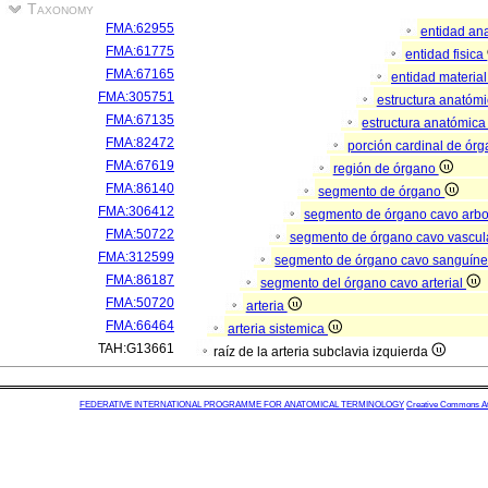
Taxonomy
FMA:62955
entidad an
FMA:61775
entidad fisica
FMA:67165
entidad materia
FMA:305751
estructura anatóm
FMA:67135
estructura anatómica
FMA:82472
porción cardinal de ór
FMA:67619
región de órgano
FMA:86140
segmento de órgano
FMA:306412
segmento de órgano cavo arb
FMA:50722
segmento de órgano cavo vascul
FMA:312599
segmento de órgano cavo sanguín
FMA:86187
segmento del órgano cavo arterial
FMA:50720
arteria
FMA:66464
arteria sistemica
TAH:G13661
raíz de la arteria subclavia izquierda
FEDERATIVE INTERNATIONAL PROGRAMME FOR ANATOMICAL TERMINOLOGY
Creative Commons Attr