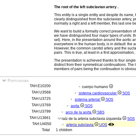
The root of the left subclavian artery .
This entity is a single entity and despite its name
clearly distinguished from the subclavian artery, p
normally a right and a left member, this last one be
We want to build a formally correct presentation o
we have distinguished four major types of units: the
set). Here, in the presentation around the aortic a
everywhere in the human body, is in default: the ao
However, the common carotid artery and the sucla
pairs. This is true, at least in a first approximation
The presentation is achieved thanks to four single
distinct from their symmetrical continuations. The 
members of pairs being the continuation is obvious
Partonomia
TAH:E10200
cuerpo humano
TAH:U3568
sistema cardiovascular
SOS
TAH:U3725
sistema arterial
SOS
TAH:U3769
aorta
SOS
TAH:U3799
arco de la aorta
SBS
TAH:U13661
raíz de la arteria subclavia izquierda
SOS
TAH:U4050
arteria subclavia
UOS
Total
1 children