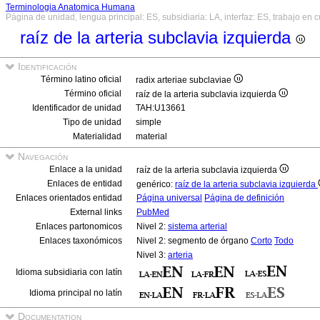
Terminologia Anatomica Humana
Página de unidad, lengua principal: ES, subsidiaria: LA, interfaz: ES, trabajo en 
raíz de la arteria subclavia izquierda
Identificación
Término latino oficial
radix arteriae subclaviae
Término oficial
raíz de la arteria subclavia izquierda
Identificador de unidad
TAH:U13661
Tipo de unidad
simple
Materialidad
material
Navegación
Enlace a la unidad
raíz de la arteria subclavia izquierda
Enlaces de entidad
genérico:
raíz de la arteria subclavia izquierda
Enlaces orientados entidad
Página universal
Página de definición
External links
PubMed
Enlaces partonomicos
Nivel 2:
sistema arterial
Enlaces taxonómicos
Nivel 2: segmento de órgano
Corto
Todo
Nivel 3:
arteria
Idioma subsidiaria con latín
Idioma principal no latín
Documentation