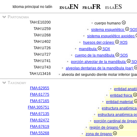
Idioma principal no latín
Partonomia
TAH:E10200
cuerpo humano
TAH:U259
sistema esquelético
SO
TAH:U268
sistema esquelético axoideo
TAH:U402
huesos del cráneo
XOS
TAH:U726
mandíbula
SOX
TAH:U727
cuerpo de la mandíbula
SOS
TAH:U741
porción alveolar de la mandíbula
SO
TAH:U743
alveolas dentarias de la mandíbula (par)
TAH:U13416
alveola del segundo diente molar inferior (pa
Taxonomy
FMA:62955
entidad anat
FMA:61775
entidad fisica
FMA:67165
entidad material
FMA:305751
estructura anatómic
FMA:67135
estructura anatómica p
FMA:82472
porción cardinal de órga
FMA:67619
región de órgano
FMA:55268
zona de órgano