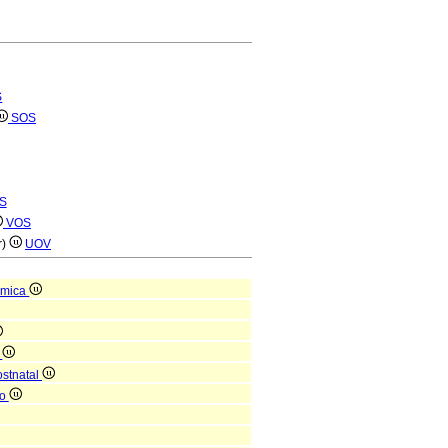
S
SOS
S
VOS
r)
UOV
ómica
a
ostnatal
no