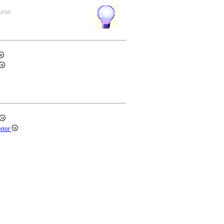
curso
erior