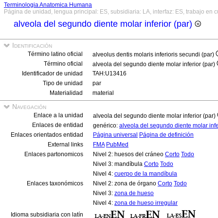
Terminologia Anatomica Humana
Página de unidad, lengua principal: ES, subsidiaria: LA, interfaz: ES, trabajo en 
alveola del segundo diente molar inferior (par)
Identificación
Término latino oficial
alveolus dentis molaris inferioris secundi (par)
Término oficial
alveola del segundo diente molar inferior (par)
Identificador de unidad
TAH:U13416
Tipo de unidad
par
Materialidad
material
Navegación
Enlace a la unidad
alveola del segundo diente molar inferior (par)
Enlaces de entidad
genérico:
alveola del segundo diente molar inf
Enlaces orientados entidad
Página universal
Página de definición
External links
FMA
PubMed
Enlaces partonomicos
Nivel 2: huesos del cráneo
Corto
Todo
Nivel 3: mandíbula
Corto
Todo
Nivel 4:
cuerpo de la mandíbula
Enlaces taxonómicos
Nivel 2: zona de órgano
Corto
Todo
Nivel 3:
zona de hueso
Nivel 4:
zona de hueso irregular
Idioma subsidiaria con latín