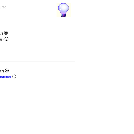
curso
ar)
ar)
ar)
inferior