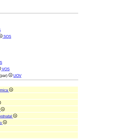
S
SOS
S
VOS
(par)
UOV
ómica
a
ostnatal
no