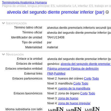
Terminologia Anatomica Humana
Página de unidad, lengua principal: ES, subsidiaria: LA, interfaz: ES, trabajo en 
alveola del segundo diente premolar inferior (par)
Identificación
Término latino oficial
alveolus dentis premolaris inferioris secundi (p
Término oficial
alveola del segundo diente premolar inferior (p
Identificador de unidad
TAH:U13408
Tipo de unidad
par
Materialidad
material
Navegación
Enlace a la unidad
alveola del segundo diente premolar inferior (p
Enlaces de entidad
genérico:
alveola del segundo diente premolar 
Enlaces orientados entidad
Página universal
Página de definición
External links
FMA
PubMed
Enlaces partonomicos
Nivel 2: huesos del cráneo
Corto
Todo
Nivel 3: mandíbula
Corto
Todo
Nivel 4:
cuerpo de la mandíbula
Enlaces taxonómicos
Nivel 2: zona de órgano
Corto
Todo
Nivel 3:
zona de hueso
Nivel 4:
zona de hueso irregular
Idioma subsidiaria con latín