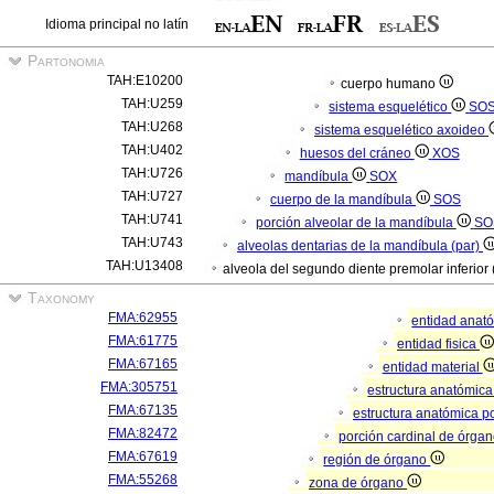
Idioma principal no latín
Partonomia
TAH:E10200
cuerpo humano
TAH:U259
sistema esquelético
SO
TAH:U268
sistema esquelético axoideo
TAH:U402
huesos del cráneo
XOS
TAH:U726
mandíbula
SOX
TAH:U727
cuerpo de la mandíbula
SOS
TAH:U741
porción alveolar de la mandíbula
SO
TAH:U743
alveolas dentarias de la mandíbula (par)
TAH:U13408
alveola del segundo diente premolar inferior 
Taxonomy
FMA:62955
entidad anat
FMA:61775
entidad fisica
FMA:67165
entidad material
FMA:305751
estructura anatómic
FMA:67135
estructura anatómica p
FMA:82472
porción cardinal de órga
FMA:67619
región de órgano
FMA:55268
zona de órgano