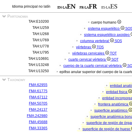
Idioma principal no latín
Partonomia
TAH:E10200
cuerpo humano
TAH:U259
sistema esquelético
SO
TAH:U268
sistema esquelético axoideo
TAH:U769
columna vertebral
SOS
TAH:U778
vértebras
TOS
TAH:U795
vértebras cervicales
TOT
TAH:U10691
cuarto cervical vértebra
SOT
TAH:U13248
cuerpo de la cuarto cervical vértebra
S
TAH:U13250
epifiso anular superior del cuerpo de la cuart
Taxonomy
FMA:62955
entidad anat
FMA:61775
entidad fisica
FMA:67112
entidad incorpore
FMA:50705
frontera anatómica
FMA:24137
superficie anatómico
FMA:242980
superficie anatómica bona
FMA:45688
superficie de región de órg
FMA:33365
superficie de región de hueso