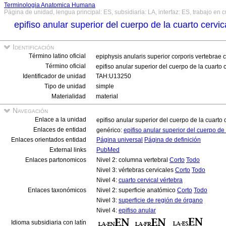
Terminologia Anatomica Humana
Página de unidad, lengua principal: ES, subsidiaria: LA, interfaz: ES, trabajo en 
epifiso anular superior del cuerpo de la cuarto cervi
Identificación
Término latino oficial
epiphysis anularis superior corporis vertebrae 
Término oficial
epifiso anular superior del cuerpo de la cuarto 
Identificador de unidad
TAH:U13250
Tipo de unidad
simple
Materialidad
material
Navegación
Enlace a la unidad
epifiso anular superior del cuerpo de la cuarto 
Enlaces de entidad
genérico:
epifiso anular superior del cuerpo de 
Enlaces orientados entidad
Página universal
Página de definición
External links
PubMed
Enlaces partonomicos
Nivel 2: columna vertebral
Corto
Todo
Nivel 3: vértebras cervicales
Corto
Todo
Nivel 4:
cuarto cervical vértebra
Enlaces taxonómicos
Nivel 2: superficie anatómico
Corto
Todo
Nivel 3:
superficie de región de órgano
Nivel 4:
epifiso anular
Idioma subsidiaria con latín