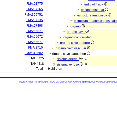
FMA:61775
entidad fisica
FMA:67165
entidad material
FMA:305751
estructura anatómica
FMA:67135
estructura anatómica postnata
FMA:67498
órgano
FMA:55671
órgano cavo
FMA:55672
órgano con cavidad
FMA:55677
órgano cavo arboreo
FMA:3710
órgano cavo vascular
FMA:312602
órgano cavo sanguíneo
TAH3725
sistema arterial
TAH4418
sistema venoso
Total
9 children
FEDERATIVE INTERNATIONAL PROGRAMME FOR ANATOMICAL TERMINOLOGY
Creative Commons Attr