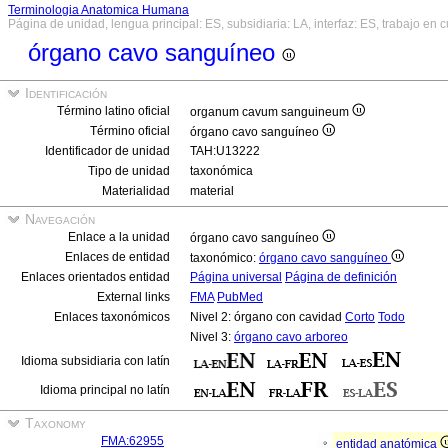
Terminologia Anatomica Humana
Página de unidad, lengua principal: ES, subsidiaria: LA, interfaz: ES, trabajo en 
órgano cavo sanguíneo
Identificación
Término latino oficial
organum cavum sanguineum
Término oficial
órgano cavo sanguíneo
Identificador de unidad
TAH:U13222
Tipo de unidad
taxonómica
Materialidad
material
Navegación
Enlace a la unidad
órgano cavo sanguíneo
Enlaces de entidad
taxonómico:
órgano cavo sanguíneo
Enlaces orientados entidad
Página universal
Página de definición
External links
FMA
PubMed
Enlaces taxonómicos
Nivel 2: órgano con cavidad
Corto
Todo
Nivel 3:
órgano cavo arboreo
Idioma subsidiaria con latín
Idioma principal no latín
Taxonomy
FMA:62955
entidad anatómica