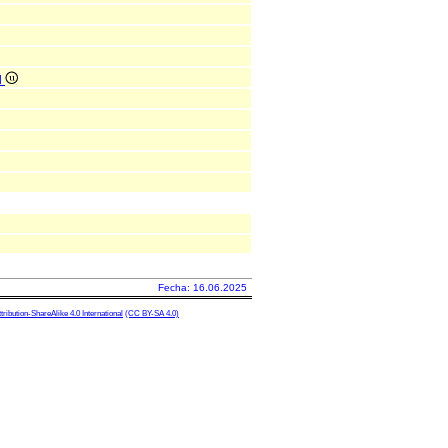
l
Fecha: 16.06.2025
ibution-ShareAlike 4.0 International
(CC BY-SA 4.0)