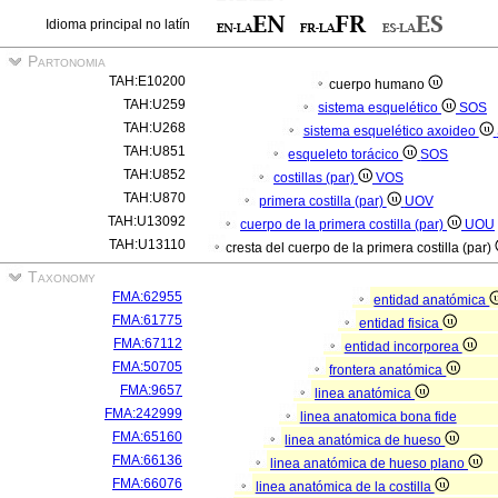
Idioma principal no latín
Partonomia
TAH:E10200
cuerpo humano
TAH:U259
sistema esquelético
SOS
TAH:U268
sistema esquelético axoideo
TAH:U851
esqueleto torácico
SOS
TAH:U852
costillas (par)
VOS
TAH:U870
primera costilla (par)
UOV
TAH:U13092
cuerpo de la primera costilla (par)
UOU
TAH:U13110
cresta del cuerpo de la primera costilla (par)
Taxonomy
FMA:62955
entidad anatómica
FMA:61775
entidad fisica
FMA:67112
entidad incorporea
FMA:50705
frontera anatómica
FMA:9657
linea anatómica
FMA:242999
linea anatomica bona fide
FMA:65160
linea anatómica de hueso
FMA:66136
linea anatómica de hueso plano
FMA:66076
linea anatómica de la costilla