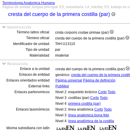
Terminologia Anatomica Humana
Página de unidad, lengua principal: ES, subsidiaria: LA, interfaz: ES, trabajo en 
cresta del cuerpo de la primera costilla (par)
Identificación
Término latino oficial
crista corporis costae primae (par)
Término oficial
cresta del cuerpo de la primera costilla (par)
Identificador de unidad
TAH:U13110
Tipo de unidad
par
Materialidad
imaterial
Navegación
Enlace a la unidad
cresta del cuerpo de la primera costilla (par)
Enlaces de entidad
genérico:
cresta del cuerpo de la primera costil
Enlaces orientados entidad
Página universal
Página de definición
External links
PubMed
Enlaces partonomicos
Nivel 2: esqueleto torácico
Corto
Todo
Nivel 3: costillas (par)
Corto
Todo
Nivel 4:
primera costilla (par)
Enlaces taxonómicos
Nivel 2: linea anatómica
Corto
Todo
Nivel 3:
linea anatomica bona fide
Nivel 4:
linea anatómica de la costilla
Idioma subsidiaria con latín