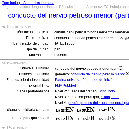
Terminologia Anatomica Humana
Página de unidad, lengua principal: ES, subsidiaria: LA, interfaz: ES, trabajo en 
conducto del nervio petroso menor (par
Identificación
Término latino oficial
canalis nervi petrosi minoris
nervi glossopharyn
Término oficial
conducto del nervio petroso menor
de nervio g
Identificador de unidad
TAH:U12855
Tipo de unidad
par
Materialidad
material
Navegación
Enlace a la unidad
conducto del nervio petroso menor (par)
Enlaces de entidad
genérico:
conducto del nervio petroso menor
Enlaces orientados entidad
Página universal
Página de definición
External links
FMA
PubMed
Enlaces partonomicos
Nivel 2: huesos del cráneo
Corto
Todo
Nivel 3: hueso temporal (par)
Corto
Todo
Nivel 4:
porción petrosa del hueso temporal (pa
Idioma subsidiaria con latín
Idioma principal no latín
Partonomia