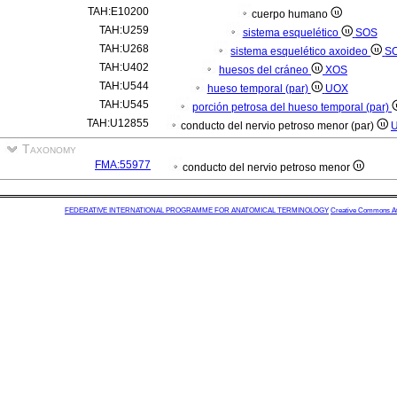
TAH:E10200
cuerpo humano
TAH:U259
sistema esquelético
SOS
TAH:U268
sistema esquelético axoideo
S
TAH:U402
huesos del cráneo
XOS
TAH:U544
hueso temporal (par)
UOX
TAH:U545
porción petrosa del hueso temporal (par)
TAH:U12855
conducto del nervio petroso menor (par)
Taxonomy
FMA:55977
conducto del nervio petroso menor
FEDERATIVE INTERNATIONAL PROGRAMME FOR ANATOMICAL TERMINOLOGY
Creative Commons Attr