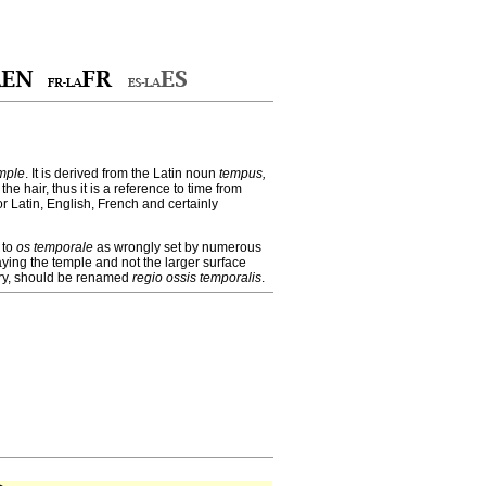
emple
. It is derived from the Latin noun
tempus,
the hair, thus it is a reference to time from
r Latin, English, French and certainly
 to
os temporale
as wrongly set by numerous
aying the temple and not the larger surface
sary, should be renamed
regio ossis temporalis
.