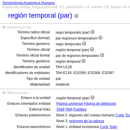
Terminologia Anatomica Humana
Página de unidad, lengua principal: ES, subsidiaria: LA, interfaz: ES, trabajo en 
región temporal (par)
Identificación
Término latino oficial
regio temporalis (par)
Específico (formal)
par regionum temporalium
Término genérico
regio temporalis
Término oficial
región temporal (par)
Término oficial formal
par de regiones temporales
Término genérico
región temporal
Identificador de unidad
TAH:U126
Identificadores de entidades
TAH:E126; E32569; E32568; E32567
Tipo de unidad
par
Materialidad
imaterial
Navegación
Enlace a la unidad
región temporal (par)
Enlaces orientados entidad
Página universal
Página de definición
External links
TA98
FMA
PubMed
Enlaces partonomicos
Nivel 2: regiones del cuerpo humano
Corto
To
Nivel 3:
regiones de la cabeza
Enlaces taxonómicos
Nivel 1: entidad incorporea
Corto
Todo