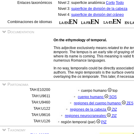
Enlaces taxonómicos
Nivel 2: superficie anatómica
Corto
Todo
Nivel 3:
superficie de división de la cabeza
Nivel 4:
superficie de división del cráneo
Combinaciones de idiomas
Documentation
On the ethymology of temporal.
This adjective exclusively means
related to the t
temporis
. The tempus is an early site of graying of 
where its name is coming. This meaning is valid fo
numerous Romance languages.
In no way, temporalis could be directly associated
authors. The
regio temporalis
is the surface overl
overlaying the
os temporale
. This later, if neces
Partonomia
TAH:E10200
cuerpo humano
top
TAH:U9611
cuerpo humano
SOS
TAH:U9460
regiones del cuerpo humano
ZES
TAH:U122
regiones de la cabeza
ZIZ
TAH:U9616
regiones neurocraneales
ZIZ
TAH:U126
región temporal (par)
PIZ
Taxonomy