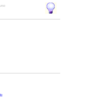
curso
do