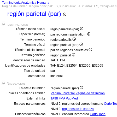
Terminologia Anatomica Humana
Página de unidad, lengua principal: ES, subsidiaria: LA, interfaz: ES, trabajo en 
región parietal (par)
Identificación
Término latino oficial
regio parietalis (par)
Específico (formal)
par regionum parietalium
Término genérico
regio parietalis
Término oficial
región parietal (par)
Término oficial formal
par de regiones parietales
Término genérico
región parietal
Identificador de unidad
TAH:U124
Identificadores de entidades
TAH:E124; E32564; E32566; E32565
Tipo de unidad
par
Materialidad
imaterial
Navegación
Enlace a la unidad
región parietal (par)
Enlaces orientados entidad
Página universal
Página de definición
External links
TA98
FMA
PubMed
Enlaces partonomicos
Nivel 2: regiones del cuerpo humano
Corto
To
Nivel 3:
regiones de la cabeza
Enlaces taxonómicos
Nivel 1: entidad incorporea
Corto
Todo