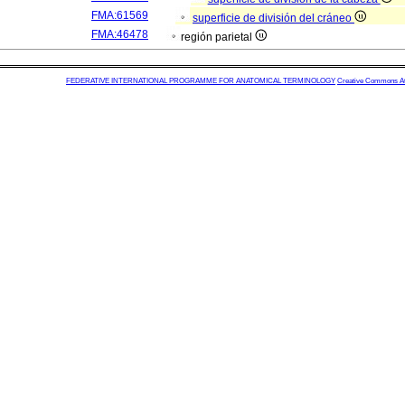
FMA:61569
superficie de división del cráneo
FMA:46478
región parietal
FEDERATIVE INTERNATIONAL PROGRAMME FOR ANATOMICAL TERMINOLOGY
Creative Commons Attr