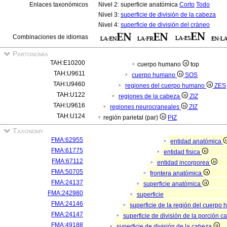
Enlaces taxonómicos
Nivel 2: superficie anatómica
Corto
Todo
Nivel 3:
superficie de división de la cabeza
Nivel 4:
superficie de división del cráneo
Combinaciones de idiomas
Partonomia
TAH:E10200
cuerpo humano
top
TAH:U9611
cuerpo humano
SOS
TAH:U9460
regiones del cuerpo humano
ZES
TAH:U122
regiones de la cabeza
ZIZ
TAH:U9616
regiones neurocraneales
ZIZ
TAH:U124
región parietal (par)
PIZ
Taxonomy
FMA:62955
entidad anatómica
FMA:61775
entidad fisica
FMA:67112
entidad incorporea
FMA:50705
frontera anatómica
FMA:24137
superficie anatómica
FMA:242980
superficie
FMA:24146
superficie de la región del cuerp
FMA:24147
superficie de división de la porción 
FMA:49188
superficie de división de la cabeza