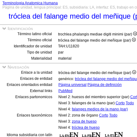
Terminologia Anatomica Humana
Página de unidad, lengua principal: ES, subsidiaria: LA, interfaz: ES, trabajo en 
tróclea del falange medio del meñique (
Identificación
Término latino oficial
trochlea phalangis mediae digiti minimi (par)
Término oficial
tróclea del falange medio del meñique (par)
Identificador de unidad
TAH:U11820
Tipo de unidad
par
Materialidad
material
Navegación
Enlace a la unidad
tróclea del falange medio del meñique (par)
Enlaces de entidad
genérico:
tróclea del falange medio del meñiq
Enlaces orientados entidad
Página universal
Página de definición
External links
PubMed
Enlaces partonomicos
Nivel 2: huesos del miembro superior (par)
Cor
Nivel 3: falanges de la mano (par)
Corto
Todo
Nivel 4:
falanges medios de la mano (par)
Enlaces taxonómicos
Nivel 2: zona de órgano
Corto
Todo
Nivel 3:
zona de hueso
Nivel 4:
tróclea de hueso
Idioma subsidiaria con latín