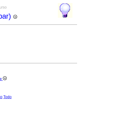
curso
par)
ue
to
Todo