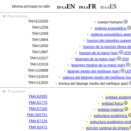
Idioma principal no latín
Partonomia
TAH:E10200
cuerpo humano
TAH:U259
sistema esquelético
TAH:U269
sistema esquelético ape
TAH:U894
huesos del miembro superio
TAH:U930
huesos de la porción libera d
TAH:U997
huesos de la mano (par)
VOV
TAH:U1017
falanges de la mano (par)
VOV
TAH:U1019
falanges medios de la mano (par)
TAH:U10889
falange medio del meñique (par)
UO
TAH:U11819
cabeza del falange medio del meñique (pa
TAH:U11820
tróclea del falange medio del meñique (par)
Taxonomy
FMA:62955
entidad anatóm
FMA:61775
entidad fisica
FMA:67165
entidad material
FMA:305751
estructura anatómica
FMA:67135
estructura anatómica pos
FMA:82472
porción cardinal de órgano