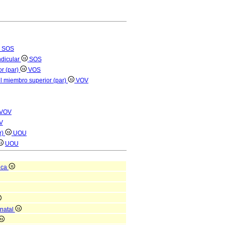
SOS
ndicular
SOS
r (par)
VOS
el miembro superior (par)
VOV
VOV
V
r)
UOU
UOU
ica
tnatal