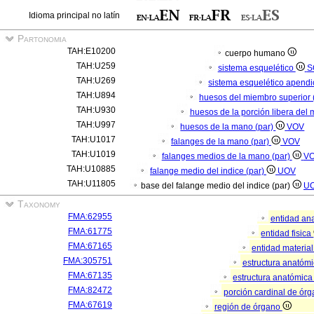
Idioma principal no latín
Partonomia
TAH:E10200
cuerpo humano
TAH:U259
sistema esquelético
S
TAH:U269
sistema esquelético apendi
TAH:U894
huesos del miembro superior 
TAH:U930
huesos de la porción libera del 
TAH:U997
huesos de la mano (par)
VOV
TAH:U1017
falanges de la mano (par)
VOV
TAH:U1019
falanges medios de la mano (par)
V
TAH:U10885
falange medio del indice (par)
UOV
TAH:U11805
base del falange medio del indice (par)
U
Taxonomy
FMA:62955
entidad an
FMA:61775
entidad fisica
FMA:67165
entidad materia
FMA:305751
estructura anatóm
FMA:67135
estructura anatómica
FMA:82472
porción cardinal de ór
FMA:67619
región de órgano