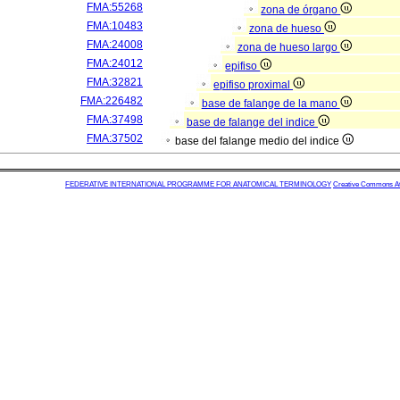
FMA:55268
zona de órgano
FMA:10483
zona de hueso
FMA:24008
zona de hueso largo
FMA:24012
epifiso
FMA:32821
epifiso proximal
FMA:226482
base de falange de la mano
FMA:37498
base de falange del indice
FMA:37502
base del falange medio del indice
FEDERATIVE INTERNATIONAL PROGRAMME FOR ANATOMICAL TERMINOLOGY
Creative Commons Attr