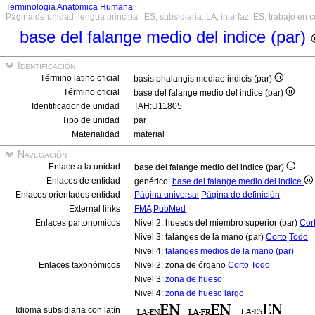
Terminologia Anatomica Humana
Página de unidad, lengua principal: ES, subsidiaria: LA, interfaz: ES, trabajo en 
base del falange medio del indice (par)
Identificación
Término latino oficial
basis phalangis mediae indicis (par)
Término oficial
base del falange medio del indice (par)
Identificador de unidad
TAH:U11805
Tipo de unidad
par
Materialidad
material
Navegación
Enlace a la unidad
base del falange medio del indice (par)
Enlaces de entidad
genérico:
base del falange medio del indice
Enlaces orientados entidad
Página universal
Página de definición
External links
FMA
PubMed
Enlaces partonomicos
Nivel 2: huesos del miembro superior (par)
Cor
Nivel 3: falanges de la mano (par)
Corto
Todo
Nivel 4:
falanges medios de la mano (par)
Enlaces taxonómicos
Nivel 2: zona de órgano
Corto
Todo
Nivel 3:
zona de hueso
Nivel 4:
zona de hueso largo
Idioma subsidiaria con latín