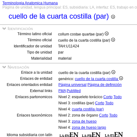
Terminologia Anatomica Humana
Página de unidad, lengua principal: ES, subsidiaria: LA, interfaz: ES, trabajo en 
cuello de la cuarta costilla (par)
Identificación
Término latino oficial
collum costae quartae (par)
Término oficial
cuello de la cuarta costilla (par)
Identificador de unidad
TAH:U11424
Tipo de unidad
par
Materialidad
material
Navegación
Enlace a la unidad
cuello de la cuarta costilla (par)
Enlaces de entidad
genérico:
cuello de la cuarta costilla
Enlaces orientados entidad
Página universal
Página de definición
External links
FMA
PubMed
Enlaces partonomicos
Nivel 2: esqueleto torácico
Corto
Todo
Nivel 3: costillas (par)
Corto
Todo
Nivel 4:
cuarta costilla (par)
Enlaces taxonómicos
Nivel 2: zona de órgano
Corto
Todo
Nivel 3:
zona de hueso
Nivel 4:
zona de hueso largo
Idioma subsidiaria con latín