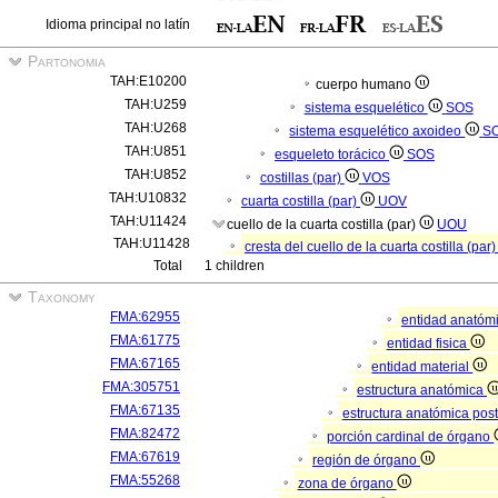
Idioma principal no latín
Partonomia
TAH:E10200
cuerpo humano
TAH:U259
sistema esquelético
SOS
TAH:U268
sistema esquelético axoideo
S
TAH:U851
esqueleto torácico
SOS
TAH:U852
costillas (par)
VOS
TAH:U10832
cuarta costilla (par)
UOV
TAH:U11424
cuello de la cuarta costilla (par)
UOU
TAH:U11428
cresta del cuello de la cuarta costilla (par
Total
1 children
Taxonomy
FMA:62955
entidad anatóm
FMA:61775
entidad fisica
FMA:67165
entidad material
FMA:305751
estructura anatómica
FMA:67135
estructura anatómica pos
FMA:82472
porción cardinal de órgano
FMA:67619
región de órgano
FMA:55268
zona de órgano