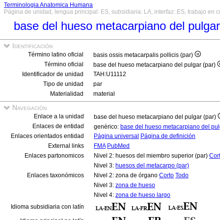
Terminologia Anatomica Humana
Página de unidad, lengua principal: ES, subsidiaria: LA, interfaz: ES, trabajo en 
base del hueso metacarpiano del pulgar
Identificación
Término latino oficial
basis ossis metacarpalis pollicis (par)
Término oficial
base del hueso metacarpiano del pulgar (par)
Identificador de unidad
TAH:U11112
Tipo de unidad
par
Materialidad
material
Navegación
Enlace a la unidad
base del hueso metacarpiano del pulgar (par)
Enlaces de entidad
genérico:
base del hueso metacarpiano del pu
Enlaces orientados entidad
Página universal
Página de definición
External links
FMA
PubMed
Enlaces partonomicos
Nivel 2: huesos del miembro superior (par)
Cor
Nivel 3:
huesos del metacarpo (par)
Enlaces taxonómicos
Nivel 2: zona de órgano
Corto
Todo
Nivel 3:
zona de hueso
Nivel 4:
zona de hueso largo
Idioma subsidiaria con latín