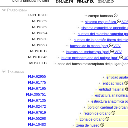
Idioma principal no latín
Partonomia
TAH:E10200
cuerpo humano
TAH:U259
sistema esquelético
SO
TAH:U269
sistema esquelético apendicu
TAH:U894
huesos del miembro superior (p
TAH:U930
huesos de la porción libera del mi
TAH:U997
huesos de la mano (par)
VOV
TAH:U1012
huesos del metacarpo (par)
VOV
TAH:U10846
hueso metacarpiano del pulgar (par)
U
TAH:U11112
base del hueso metacarpiano del pulgar (pa
Taxonomy
FMA:62955
entidad anat
FMA:61775
entidad fisica
FMA:67165
entidad material
FMA:305751
estructura anatómic
FMA:67135
estructura anatómica p
FMA:82472
porción cardinal de órga
FMA:67619
región de órgano
FMA:55268
zona de órgano
FMA:10483
zona de hueso