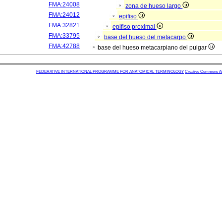
FMA:24008
zona de hueso largo
FMA:24012
epifiso
FMA:32821
epifiso proximal
FMA:33795
base del hueso del metacarpo
FMA:42788
base del hueso metacarpiano del pulgar
FEDERATIVE INTERNATIONAL PROGRAMME FOR ANATOMICAL TERMINOLOGY
Creative Commons Attr