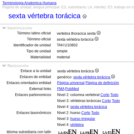
Terminologia Anatomica Humana
Página de unidad, lengua principal: ES, subsidiaria: LA, interfaz: ES, trabajo en 
sexta vértebra torácica
Identificación
Término latino oficial
vertebra thoracica sexta
Término oficial
sexta vértebra torácica
Identificador de unidad
TAH:U10802
Tipo de unidad
simple
Materialidad
material
Navegación
Enlace a la unidad
sexta vértebra torácica
Enlaces de entidad
genérico:
sexta vértebra torácica
Enlaces orientados entidad
Página universal
Página de definición
External links
FMA
PubMed
Enlaces partonomicos
Nivel 2: columna vertebral
Corto
Todo
Nivel 3: vértebras torácicas
Corto
Todo
Nivel 4:
sexta vértebra torácica
Enlaces taxonómicos
Nivel 2: hueso
Corto
Todo
Nivel 3:
hueso irregular
Nivel 4:
vértebra
Idioma subsidiaria con latín