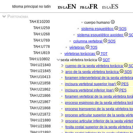
Idioma principal no latín
Partonomia
TAH:E10200
cuerpo humano
TAH:U259
sistema esquelético
SOS
TAH:U268
sistema esquelético axoideo
S
TAH:U769
columna vertebral
SOS
TAH:U778
vértebras
TOS
TAH:U819
vértebras torácicas
TOT
TAH:U10802
sexta vértebra torácica
SOT
TAH:U21840
cuerpo de la sexta vértebra torácica
S
TAH:U21845
arco de la sexta vértebra torácica
SOS
TAH:U10413
foramen intervertebral de la sexta vértebra
TAH:U21858
incisura vertebral superior (par)
PES
TAH:U21862
incisura vertebral inferior (par)
PES
TAH:U21866
foramen vertebral de la sexta vértebra tor
TAH:U21867
proceso espinoso de la sexta vértebra tor
TAH:U21868
proceso transverso de la sexta vértebra to
TAH:U21872
proceso articular superior de la sexta vért
TAH:U21880
proceso articular inferior de la sexta vérte
TAH:U21888
fosita costal superior de la sexta vértebra 
TAH:U21892