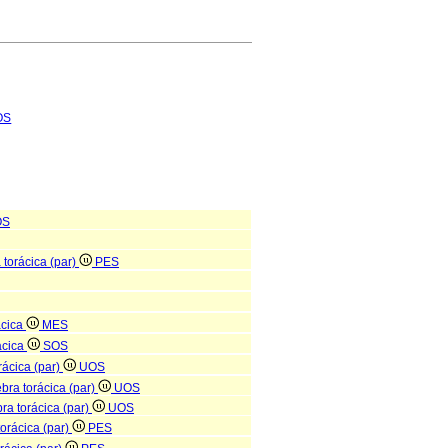
OS
OS
 torácica (par)
PES
ácica
MES
ácica
SOS
rácica (par)
UOS
ebra torácica (par)
UOS
bra torácica (par)
UOS
torácica (par)
PES