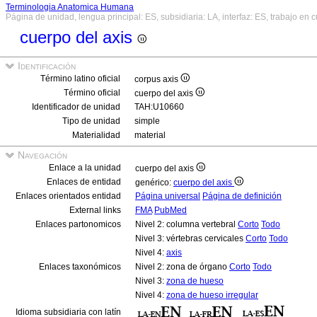
Terminologia Anatomica Humana
Página de unidad, lengua principal: ES, subsidiaria: LA, interfaz: ES, trabajo en 
cuerpo del axis
Identificación
Término latino oficial
corpus axis
Término oficial
cuerpo del axis
Identificador de unidad
TAH:U10660
Tipo de unidad
simple
Materialidad
material
Navegación
Enlace a la unidad
cuerpo del axis
Enlaces de entidad
genérico:
cuerpo del axis
Enlaces orientados entidad
Página universal
Página de definición
External links
FMA
PubMed
Enlaces partonomicos
Nivel 2: columna vertebral
Corto
Todo
Nivel 3: vértebras cervicales
Corto
Todo
Nivel 4:
axis
Enlaces taxonómicos
Nivel 2: zona de órgano
Corto
Todo
Nivel 3:
zona de hueso
Nivel 4:
zona de hueso irregular
Idioma subsidiaria con latín