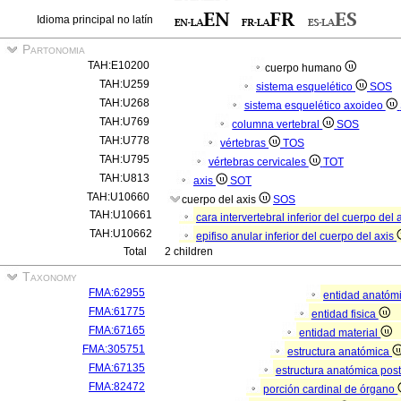
Idioma principal no latín
Partonomia
TAH:E10200
cuerpo humano
TAH:U259
sistema esquelético
SOS
TAH:U268
sistema esquelético axoideo
TAH:U769
columna vertebral
SOS
TAH:U778
vértebras
TOS
TAH:U795
vértebras cervicales
TOT
TAH:U813
axis
SOT
TAH:U10660
cuerpo del axis
SOS
TAH:U10661
cara intervertebral inferior del cuerpo del 
TAH:U10662
epifiso anular inferior del cuerpo del axis
Total
2 children
Taxonomy
FMA:62955
entidad anatóm
FMA:61775
entidad fisica
FMA:67165
entidad material
FMA:305751
estructura anatómica
FMA:67135
estructura anatómica pos
FMA:82472
porción cardinal de órgano