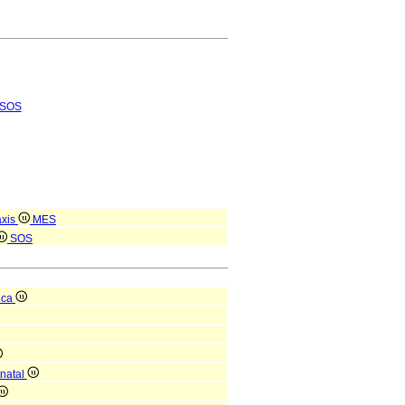
SOS
axis
MES
SOS
ica
tnatal