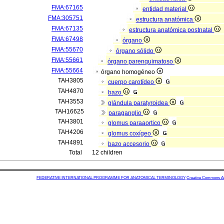
FMA:67165
entidad material
FMA:305751
estructura anatómica
FMA:67135
estructura anatómica postnatal
FMA:67498
órgano
FMA:55670
órgano sólido
FMA:55661
órgano parenquimatoso
FMA:55664
órgano homogéneo
TAH3805
cuerpo carotídeo
TAH4870
bazo
TAH3553
glándula paratyroidea
TAH16625
paraganglio
TAH3801
glomus paraaortico
TAH4206
glomus coxígeo
TAH4891
bazo accesorio
Total
12 children
FEDERATIVE INTERNATIONAL PROGRAMME FOR ANATOMICAL TERMINOLOGY
Creative Commons Attr