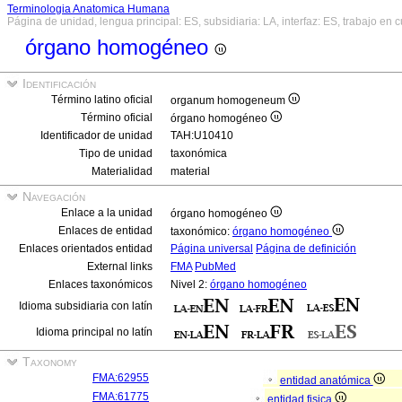
Terminologia Anatomica Humana
Página de unidad, lengua principal: ES, subsidiaria: LA, interfaz: ES, trabajo en 
órgano homogéneo
Identificación
Término latino oficial
organum homogeneum
Término oficial
órgano homogéneo
Identificador de unidad
TAH:U10410
Tipo de unidad
taxonómica
Materialidad
material
Navegación
Enlace a la unidad
órgano homogéneo
Enlaces de entidad
taxonómico:
órgano homogéneo
Enlaces orientados entidad
Página universal
Página de definición
External links
FMA
PubMed
Enlaces taxonómicos
Nivel 2:
órgano homogéneo
Idioma subsidiaria con latín
Idioma principal no latín
Taxonomy
FMA:62955
entidad anatómica
FMA:61775
entidad fisica