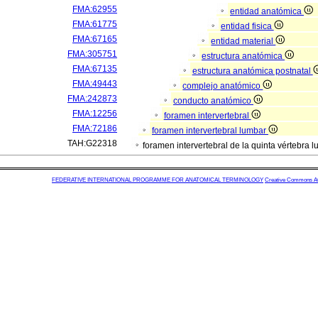
FMA:62955
entidad anatómica
FMA:61775
entidad fisica
FMA:67165
entidad material
FMA:305751
estructura anatómica
FMA:67135
estructura anatómica postnatal
FMA:49443
complejo anatómico
FMA:242873
conducto anatómico
FMA:12256
foramen intervertebral
FMA:72186
foramen intervertebral lumbar
TAH:G22318
foramen intervertebral de la quinta vértebra 
FEDERATIVE INTERNATIONAL PROGRAMME FOR ANATOMICAL TERMINOLOGY
Creative Commons Attr