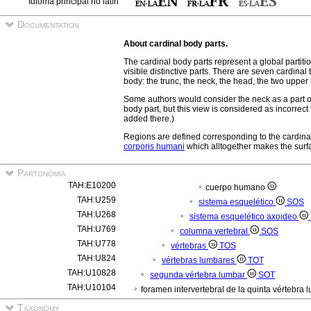
Idioma principal no latín
Documentation
About cardinal body parts.
The cardinal body parts represent a global partiti
visible distinctive parts. There are seven cardina
body: the trunc, the neck, the head, the two upper
Some authors would consider the neck as a part of
body part, but this view is considered as incorrec
added there.)
Regions are defined corresponding to the cardina
corporis humani
which alltogether makes the surf
Partonomia
TAH:E10200
cuerpo humano
TAH:U259
sistema esquelético
SOS
TAH:U268
sistema esquelético axoideo
TAH:U769
columna vertebral
SOS
TAH:U778
vértebras
TOS
TAH:U824
vértebras lumbares
TOT
TAH:U10828
segunda vértebra lumbar
SOT
TAH:U10104
foramen intervertebral de la quinta vértebra 
Taxonomy