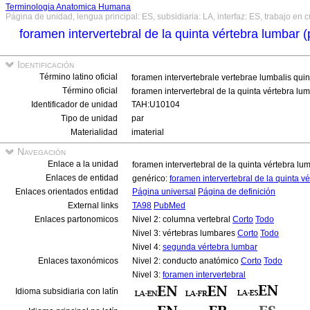
Terminologia Anatomica Humana
Página de unidad, lengua principal: ES, subsidiaria: LA, interfaz: ES, trabajo en 
foramen intervertebral de la quinta vértebra lumbar 
Identificación
Término latino oficial
foramen intervertebrale vertebrae lumbalis quin
Término oficial
foramen intervertebral de la quinta vértebra lu
Identificador de unidad
TAH:U10104
Tipo de unidad
par
Materialidad
imaterial
Navegación
Enlace a la unidad
foramen intervertebral de la quinta vértebra lu
Enlaces de entidad
genérico:
foramen intervertebral de la quinta v
Enlaces orientados entidad
Página universal
Página de definición
External links
TA98
PubMed
Enlaces partonomicos
Nivel 2: columna vertebral
Corto
Todo
Nivel 3: vértebras lumbares
Corto
Todo
Nivel 4:
segunda vértebra lumbar
Enlaces taxonómicos
Nivel 2: conducto anatómico
Corto
Todo
Nivel 3:
foramen intervertebral
Idioma subsidiaria con latín