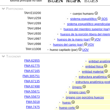
Idioma principal no latín
Partonomia
TAH:E10200
cuerpo humano
TAH:U259
sistema esquelético
SOS
TAH:U269
sistema esquelético apendicula
TAH:U894
huesos del miembro superior (par
TAH:U930
huesos de la porción libera del miem
TAH:U997
huesos de la mano (par)
VOV
TAH:U998
huesos del carpo (par)
VOV
TAH:U1008
hueso capitado (par)
UOV
Taxonomy
FMA:62955
entidad anatóm
FMA:61775
entidad fisica
FMA:67165
entidad material
FMA:305751
estructura anatómica
FMA:67135
estructura anatómica pos
FMA:67498
órgano
FMA:55671
órgano cavo
FMA:55673
órgano con porcións huecos
FMA:5018
hueso
FMA:7475
hueso corto