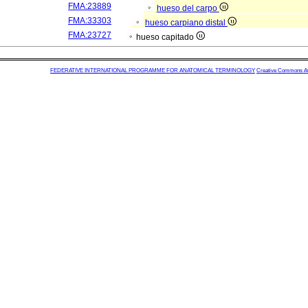
FMA:23889
hueso del carpo
FMA:33303
hueso carpiano distal
FMA:23727
hueso capitado
FEDERATIVE INTERNATIONAL PROGRAMME FOR ANATOMICAL TERMINOLOGY
Creative Commons Attr