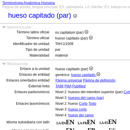
Terminologia Anatomica Humana
Página de unidad, lengua principal: ES, subsidiaria: LA, interfaz: ES, trabajo en 
hueso capitado (par)
Identificación
Término latino oficial
os capitatum (par)
Término oficial
hueso capitado (par)
Identificador de unidad
TAH:U1008
Tipo de unidad
par
Materialidad
material
Navegación
Enlace a la unidad
hueso capitado (par)
Enlaces de entidad
genérico:
hueso capitado
Enlaces orientados entidad
Página universal
Página de definición
External links
TA98
FMA
PubMed
Enlaces partonomicos
Nivel 2: huesos del miembro superior (par)
Cor
Nivel 3:
huesos del carpo (par)
Enlaces taxonómicos
Nivel 2: hueso
Corto
Todo
Nivel 3:
hueso corto
Nivel 4:
hueso del carpo
Idioma subsidiaria con latín