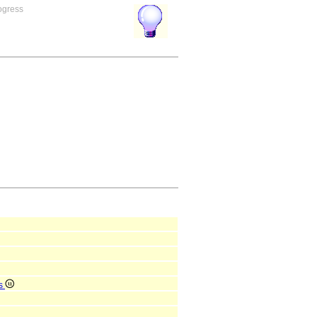
rogress
is