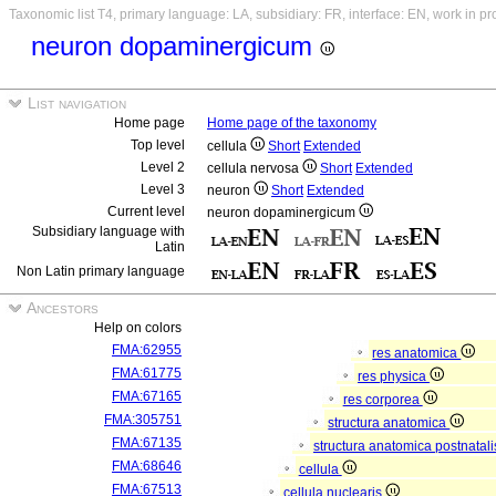
Taxonomic list T4, primary language: LA, subsidiary: FR, interface: EN, work in p
neuron dopaminergicum
List navigation
Home page
Home page of the taxonomy
Top level
cellula
Short
Extended
Level 2
cellula nervosa
Short
Extended
Level 3
neuron
Short
Extended
Current level
neuron dopaminergicum
Subsidiary language with
Latin
Non Latin primary language
Ancestors
Help on colors
FMA:62955
res anatomica
FMA:61775
res physica
FMA:67165
res corporea
FMA:305751
structura anatomica
FMA:67135
structura anatomica postnatal
FMA:68646
cellula
FMA:67513
cellula nuclearis