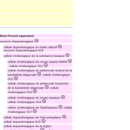
Short French equivalent
neurone dopaminergique
cellule dopaminergique du bulbe olfactif
;
neurone dopaminergique A16
cellule cholinergique de la substance basique
cellule cholinergique du noyau septal médial
; cellule cholinergique Ch1
cellule cholinergique du pédoncule vertical de la
bandelette diagonale
; cellule cholinergique
Ch2
cellule cholinergique du pédoncule horizontal
de la bandelette diagonale
; cellule
cholinergique Ch3
cellule cholinergique du noyau basique
;
cellule cholinergique Ch4
cellule cholinergique de l'épithalamus
; cellule
cholinergique Ch7
cellule dopaminergique de l'aire préoptique
;
cellule dopaminergique A15
cellule dopaminergique de la région