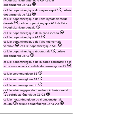
hypothalamique antérieure
; cellule
dopaminergique A14
cellule dopaminergique du noyau arqué
; cellule
dopaminergique A12
cellule dopaminergique de l'aire hypothalamique
dorsale
; cellule dopaminergique A11 de l'aire
hypothalamique dorsale
cellule dopaminergique de la zona incerta
;
cellule dopaminergique A13
cellule dopaminergique de l'aire tegmentale
ventrale
; cellule dopaminergique A10
cellule dopaminergique rétrorubrale
; cellule
dopaminergique A8
cellule dopaminergique de la partie compacte de la
substance noire
; cellule dopaminergique A9
cellule sérotonergique B1
cellule sérotonergique B2
cellule sérotonergique B3
cellule adrénergique du rhombencéphale caudal
; cellule adrénergique C1-C2
cellule noradrénergique du rhombencéphale
caudal
; cellule noradrénergique A1-A2