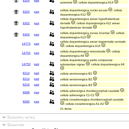
6305
part
anterioris
; cellula dopaminergica A14
cellula dopaminergica nuclei arcuati
; cellula
6303
part
dopaminergica A12
cellula dopaminergica areae hypothalamicae
6302
part
dorsalis
; cellula dopaminergica A11 areae
hypothalamicae dorsalis
cellula dopaminergica zonae incertae
; cellula
6304
part
dopaminergica A13
cellula dopaminergica areae tegmentalis ventralis
14773
part
; cellula dopaminergica A10
cellula dopaminergica retrorubralis
; cellula
14752
part
dopaminergica A8
cellula dopaminergica partis compactae
14753
part
substantiae nigrae
; cellula dopaminergica A9
8213
part
cellula serotonergica B1
8214
part
cellula serotonergica B2
8216
part
cellula serotonergica B3
cellula adrenergica rhombencephali caudalis
;
8089
part
cellula adrenergica C1-C2
cellula noradrenergica rhombencephali caudalis
8090
part
; cellula noradrenergica A1-A2
21 items
Scientific notes
Signature