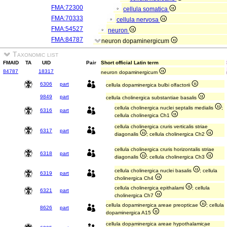
FMA:72300
cellula somatica
FMA:70333
cellula nervosa
FMA:54527
neuron
FMA:84787
neuron dopaminergicum
Taxonomic list
FMAID
TA
UID
Pair
Short official Latin term
84787
18317
neuron dopaminergicum
6306
part
cellula dopaminergica bulbi olfactorii
9849
part
cellula cholinergica substantiae basalis
cellula cholinergica nuclei septalis medialis
;
6316
part
cellula cholinergica Ch1
cellula cholinergica cruris verticalis striae
6317
part
diagonalis
; cellula cholinergica Ch2
cellula cholinergica cruris horizontalis striae
6318
part
diagonalis
; cellula cholinergica Ch3
cellula cholinergica nuclei basalis
; cellula
6319
part
cholinergica Ch4
cellula cholinergica epithalami
; cellula
6321
part
cholinergica Ch7
cellula dopaminergica areae preopticae
; cellula
8626
part
dopaminergica A15
cellula dopaminergica areae hypothalamicae