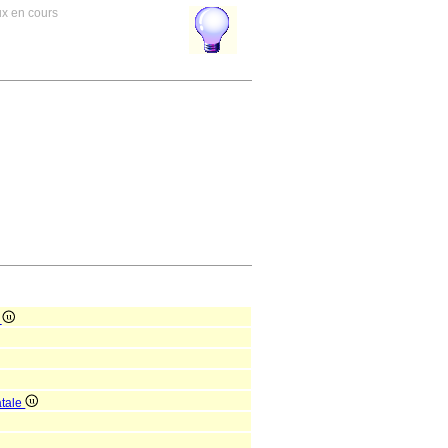
ux en cours
e
atale