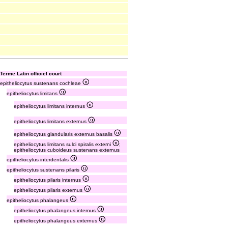
Terme Latin officiel court
epitheliocytus sustenans cochleae
epitheliocytus limitans
epitheliocytus limitans internus
epitheliocytus limitans externus
epitheliocytus glandularis externus basalis
epitheliocytus limitans sulci spiralis externi
;
epitheliocytus cuboideus sustenans externus
epitheliocytus interdentalis
epitheliocytus sustenans pilaris
epitheliocytus pilaris internus
epitheliocytus pilaris externus
epitheliocytus phalangeus
epitheliocytus phalangeus internus
epitheliocytus phalangeus externus