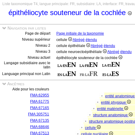
Liste taxonomique T4, langue principale: FR, subsidiaire: LA, interface: FR, trava
épithéliocyte souteneur de la cochlée
Navigation par listes
Page de départ
Page initiale de la taxonomie
Niveau supérieur
cellule
Abrégé
étendu
Niveau 2
cellule épithéliale
Abrégé
étendu
Niveau 3
cellule neuroectoépithéliale
Abrégé
étendu
Niveau actuel
épithéliocyte souteneur de la cochlée
Langage subsidiaire avec le
latin
Language principal non Latin
Ancêtres
Aide pour les couleurs
FMA:62955
entité anatomiqu
FMA:61775
entité physique
FMA:67165
entité matérielle
FMA:305751
structure anatomique
FMA:67135
structure anatomique postn
FMA:68646
cellule
FMA:67513
cellule nucléaire