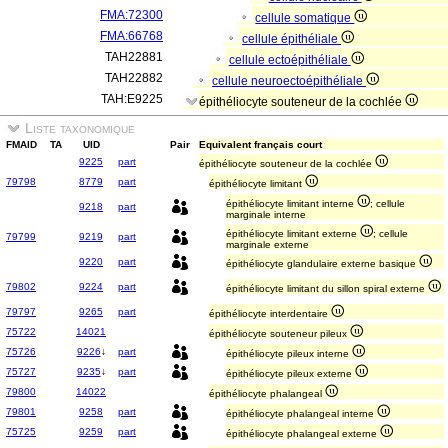
FMA:72300
cellule somatique
FMA:66768
cellule épithéliale
TAH22881
cellule ectoépithéliale
TAH22882
cellule neuroectoépithéliale
TAH:E9225
épithéliocyte souteneur de la cochlée
Liste taxonomique
FMAID
TA
UID
Pair
Equivalent français court
9225
part
épithéliocyte souteneur de la cochlée
79798
8779
part
épithéliocyte limitant
épithéliocyte limitant interne
; cellule
9218
part
marginale interne
épithéliocyte limitant externe
; cellule
79799
9219
part
marginale externe
9220
part
épithéliocyte glandulaire externe basique
79802
9224
part
épithéliocyte limitant du sillon spiral externe
79797
9265
part
épithéliocyte interdentaire
75722
14021
épithéliocyte souteneur pileux
75726
9226
↓
part
épithéliocyte pileux interne
75727
9235
↓
part
épithéliocyte pileux externe
79800
14022
épithéliocyte phalangeal
79801
9258
part
épithéliocyte phalangeal interne
75725
9259
part
épithéliocyte phalangeal externe