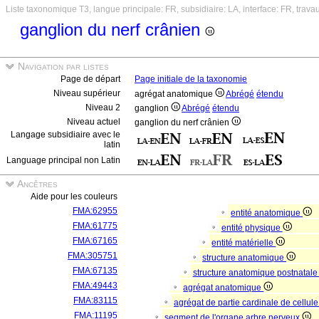
Liste taxonomique T3, langue principale: FR, subsidiaire: LA, interface: FR, trava
ganglion du nerf crânien
Navigation par listes
Page de départ
Page initiale de la taxonomie
Niveau supérieur
agrégat anatomique
Abrégé
étendu
Niveau 2
ganglion
Abrégé
étendu
Niveau actuel
ganglion du nerf crânien
Langage subsidiaire avec le
latin
Language principal non Latin
Ancêtres
Aide pour les couleurs
FMA:62955
entité anatomique
FMA:61775
entité physique
FMA:67165
entité matérielle
FMA:305751
structure anatomique
FMA:67135
structure anatomique postnatal
FMA:49443
agrégat anatomique
FMA:83115
agrégat de partie cardinale de cellul
FMA:11195
segment de l'organe arbre nerveux