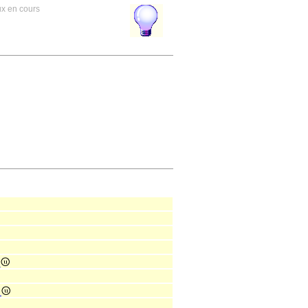
ux en cours
e
e