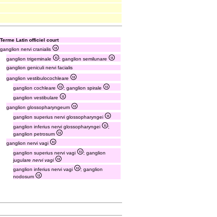
Terme Latin officiel court
ganglion nervi cranialis
ganglion trigeminale
; ganglion semilunare
ganglion geniculi nervi facialis
ganglion vestibulocochleare
ganglion cochleare
; ganglion spirale
ganglion vestibulare
ganglion glossopharyngeum
ganglion superius nervi glossopharyngei
ganglion inferius nervi glossopharyngei
;
ganglion petrosum
ganglion nervi vagi
ganglion superius nervi vagi
; ganglion
jugulare
nervi vagi
ganglion inferius nervi vagi
; ganglion
nodosum