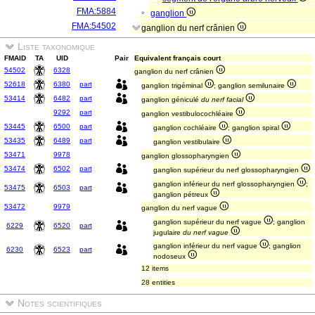
FMA:5884
ganglion
FMA:54502
ganglion du nerf crânien
Liste taxonomique
FMAID
TA
UID
Pair
Equivalent français court
54502
6328
ganglion du nerf crânien
52618
6380
part
ganglion trigéminal
; ganglion semilunaire
53414
6482
part
ganglion géniculé
du nerf facial
9292
part
ganglion vestibulocochléaire
53445
6500
part
ganglion cochléaire
; ganglion spiral
53435
6489
part
ganglion vestibulaire
53471
9978
ganglion glossopharyngien
53474
6502
part
ganglion supérieur du nerf glossopharyngien
ganglion inférieur du nerf glossopharyngien
;
53475
6503
part
ganglion pétreux
53472
9979
ganglion du nerf vague
ganglion supérieur du nerf vague
; ganglion
6229
6520
part
jugulaire
du nerf vague
ganglion inférieur du nerf vague
; ganglion
6230
6523
part
nodoseux
12 items
28 entities
Notes scientifiques